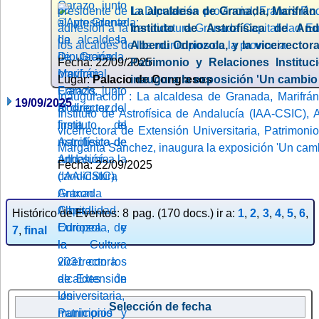
presidente de la Diputación provincial, Francis Rod
La alcaldesa de Granada, Marifrán 
adhesión a la candidatura Granada Capitalidad Eu
Instituto de Astrofísica de And
los alcaldes de los municipios de la provincia.
Alberdi Odriozola, y la vicerrector
Fecha: 22/09/2025
Patrimonio y Relaciones Instituc
Lugar:
Palacio de Congresos
inaugura la exposición 'Un cambio
Inauguración : La alcaldesa de Granada, Marifrán 
19/09/2025
Instituto de Astrofísica de Andalucía (IAA-CSIC), 
vicerrectora de Extensión Universitaria, Patrimonio
Margarita Sánchez, inaugura la exposición 'Un cam
Fecha: 22/09/2025
Histórico de Eventos: 8 pag. (170 docs.) ir a:
1
,
2
,
3
,
4
,
5
,
6
,
7
,
final
Selección de fecha