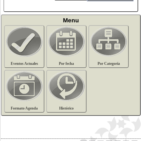
Menu
Eventos Actuales
Por fecha
Por Categoría
Formato Agenda
Histórico