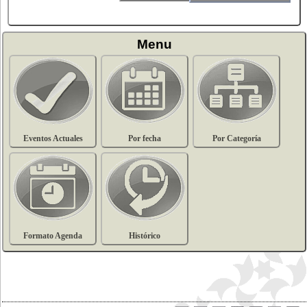
Menu
Eventos Actuales
Por fecha
Por Categoría
Formato Agenda
Histórico