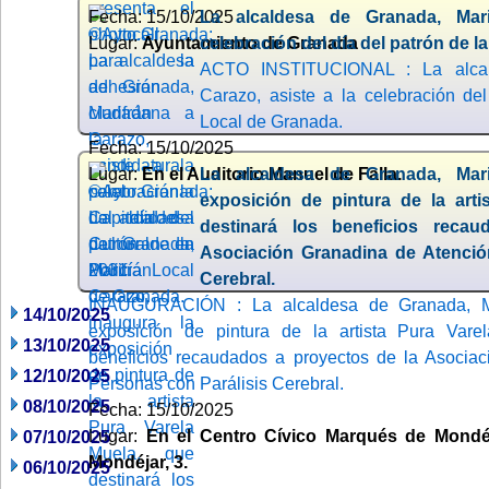
Fecha: 15/10/2025
La alcaldesa de Granada, Mari
Lugar:
Ayuntamiento de Granada
celebración del día del patrón de l
ACTO INSTITUCIONAL : La alcal
Carazo, asiste a la celebración del
Local de Granada.
Fecha: 15/10/2025
Lugar:
En el Auditorio Manuel de Falla.
La alcaldesa de Granada, Mari
exposición de pintura de la arti
destinará los beneficios reca
Asociación Granadina de Atenció
Cerebral.
INAUGURACIÓN : La alcaldesa de Granada, Mar
14/10/2025
exposición de pintura de la artista Pura Vare
13/10/2025
beneficios recaudados a proyectos de la Asocia
12/10/2025
Personas con Parálisis Cerebral.
08/10/2025
Fecha: 15/10/2025
Lugar:
En el Centro Cívico Marqués de Mondéj
07/10/2025
Mondéjar, 3.
06/10/2025