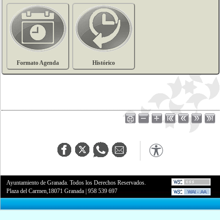
Formato Agenda
Histórico
Ayuntamiento de Granada. Todos los Derechos Reservados.
Plaza del Carmen,18071 Granada
|
958 539 697