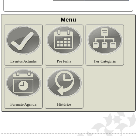
Menu
Eventos Actuales
Por fecha
Por Categoría
Formato Agenda
Histórico