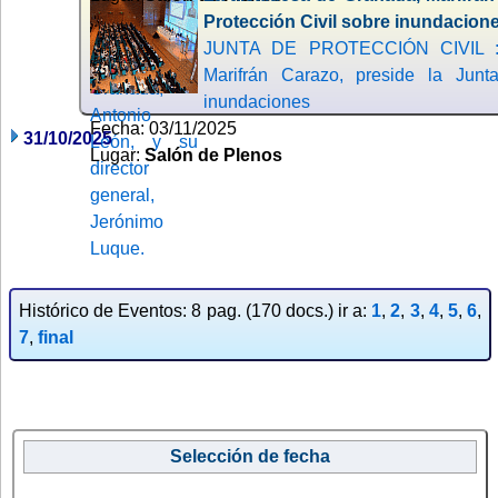
Protección Civil sobre inundacion
JUNTA DE PROTECCIÓN CIVIL : 
Marifrán Carazo, preside la Junt
inundaciones
Fecha: 03/11/2025
31/10/2025
Lugar:
Salón de Plenos
Histórico de Eventos: 8 pag. (170 docs.) ir a:
1
,
2
,
3
,
4
,
5
,
6
,
7
,
final
Selección de fecha