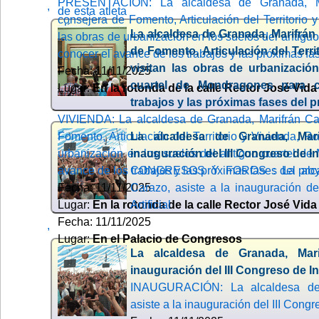
PRESENTACIÓN: La alcaldesa de Granada, Ma
,
consejera de Fomento, Articulación del Territorio y
La alcaldesa de Granada, Marifrán 
las obras de urbanización en los suelos del antig
de Fomento, Articulación del Terri
conocer el avance de los trabajos y las próximas fa
visitan las obras de urbanizació
Fecha: 11/11/2025
cuartel de Mondragones para 
Lugar:
En la rotonda de la calle Rector José Vida
trabajos y las próximas fases del 
VIVIENDA: La alcaldesa de Granada, Marifrán Car
Fomento, Articulación del Territorio y Vivienda, Ro
La alcaldesa de Granada, Mari
urbanización en los suelos del antiguo cuartel d
inauguración del III Congreso de Int
avance de los trabajos y las próximas fases del pro
CONGRESOS Y FOROS : La alcald
Fecha: 11/11/2025
Carazo, asiste a la inauguración del
Lugar:
En la rotonda de la calle Rector José Vida
Artificial
Fecha: 11/11/2025
,
Lugar:
En el Palacio de Congresos
La alcaldesa de Granada, Mari
inauguración del III Congreso de Int
INAUGURACIÓN: La alcaldesa de 
asiste a la inauguración del III Congre