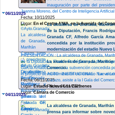
inauguración por parte del preside
Juanma Moreno, del Centro de Inteligencia Artificia
06/11/2025
Fecha: 10/11/2025
Lugar:
En el Centro ANIA, en la Avenida del Cono
La alcaldesa de Granada, Marifrán
de la Diputación, Francis Rodrígu
Granada CF, Alfredo García Ama
concedida por la institución pro
modernización del estadio Nuevo
PRESENTACIÓN : La alcaldesa de Granada, Marifrán
de la Diputación, Francis Rodríguez y al director g
La alcaldesa de Granada, Marifrán C
García Amado, anuncia la subvención concedida por 
Comercio.
el proyecto de modernización del estadio Nuevo L
ACTO INSTITUCIONAL: La alcald
Fecha: 06/11/2025
Carazo, asiste a la I Gala del Comerc
Lugar:
Estadio Nuevo Los Cármenes
Fecha: 06/11/2025
Lugar:
Cámara de Comercio
04/11/2025
La alcaldesa de Granada, Marifrán 
prensa para informar sobre noved