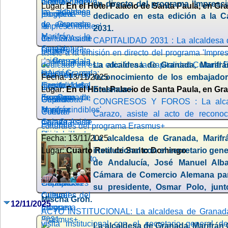
en directo del programa 'Impresci
Lugar:
En el Hotel Palacio de Santa Paula, en Gra
dedicado en esta edición a la Ca
2031.
CAPITALIDAD 2031 : La alcaldesa d
asiste a la emisión en directo del programa 'Impres
dedicado en esta edición a la Capitalidad Cultural
La alcaldesa de Granada, Marifrá
Fecha: 13/11/2025
reconocimiento de los embajador
Lugar:
En el Hotel Palacio de Santa Paula, en Gra
Erasmus+
CONGRESOS Y FOROS : La alcald
Carazo, asiste al acto de recono
culturales del programa Erasmus+
Fecha: 13/11/2025
La alcaldesa de Granada, Marifrá
Lugar:
Cuarto Real de Santo Domingo
institucional con el secretario ge
de Andalucía, José Manuel Alb
Cámara de Comercio Alemana pa
su presidente, Osmar Polo, junt
Mischa Groh.
12/11/2025
ACTO INSTITUCIONAL: La alcaldesa de Granada,
visita institucional con el secretario general
La alcaldesa de Granada, Marifrán 