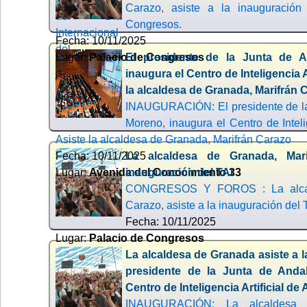
Carazo, asiste a la inauguración
Congresos.
Fecha: 10/11/2025
Lugar:
Palacio de Congresos
El presidente de la Junta de 
inaugura el Centro de Inteligencia A
la alcaldesa de Granada, Marifrán 
INAUGURACIÓN: El presidente de la
Moreno, inaugura el Centro de Intelig
Asiste la alcaldesa de Granada, Marifrán Carazo
Fecha: 10/11/2025
La alcaldesa de Granada, Mari
Lugar:
Avenida del Conocimiento 33
inauguración del TAI
CONGRESOS Y FOROS : La alcald
Carazo, asiste a la inauguración del 
Fecha: 10/11/2025
Lugar:
Palacio de Congresos
La alcaldesa de Granada asiste a l
presidente de la Junta de Anda
Centro de Inteligencia Artificial de
INAUGURACIÓN: La alcaldesa 