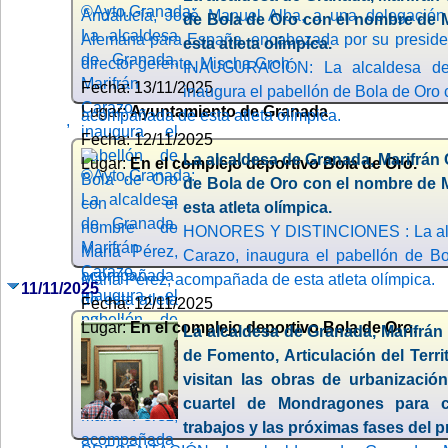
Andalucía, José Manuel Alba, a una delegació
de Bola de Oro con el nombre de 
Alemana para España, encabezada por su presiden
esta atleta olímpica.
director gerente, Mischa Groh.
INAUGURACIÓN: La alcaldesa de 
Fecha: 13/11/2025
inaugura el pabellón de Bola de Oro 
Lugar:
Ayuntamiento de Granada
acompañada de esta atleta olímpica.
,
Fecha: 12/11/2025
La alcaldesa de Granada, Marifrán 
Lugar:
En el complejo deportivo Bola de Oro.
de Bola de Oro con el nombre de 
esta atleta olímpica.
HONORES Y DISTINCIONES : La alca
Carazo, inaugura el pabellón de B
María Pérez, acompañada de esta atleta olímpica.
11/11/2025
Fecha: 12/11/2025
Lugar:
En el complejo deportivo Bola de Oro.
La alcaldesa de Granada, Marifrán 
de Fomento, Articulación del Terri
visitan las obras de urbanizació
cuartel de Mondragones para 
trabajos y las próximas fases del 