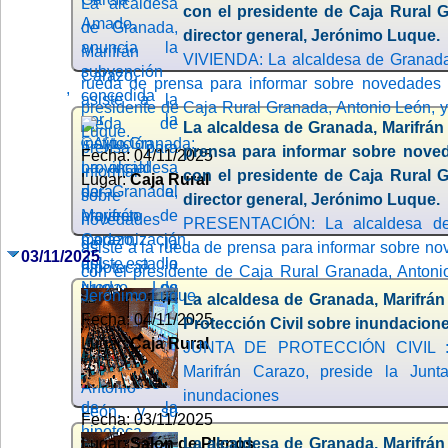
con el presidente de Caja Rural 
director general, Jerónimo Luque.
VIVIENDA: La alcaldesa de Granada,
rueda de prensa para informar sobre novedades d
,
presidente de Caja Rural Granada, Antonio León, y
La alcaldesa de Granada, Marifrán 
Luque.
prensa para informar sobre noved
Fecha: 04/11/2025
con el presidente de Caja Rural 
Lugar:
Caja Rural
director general, Jerónimo Luque.
PRESENTACIÓN: La alcaldesa de 
asiste a la rueda de prensa para informar sobre no
03/11/2025
con el presidente de Caja Rural Granada, Antonio
Jerónimo Luque.
La alcaldesa de Granada, Marifrán
Fecha: 04/11/2025
Protección Civil sobre inundacion
Lugar:
Caja Rural
JUNTA DE PROTECCIÓN CIVIL : 
Marifrán Carazo, preside la Junt
inundaciones
Fecha: 03/11/2025
Lugar:
Salón de Plenos
La alcaldesa de Granada, Marifrán