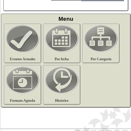
Menu
Eventos Actuales
Por fecha
Por Categoría
Formato Agenda
Histórico