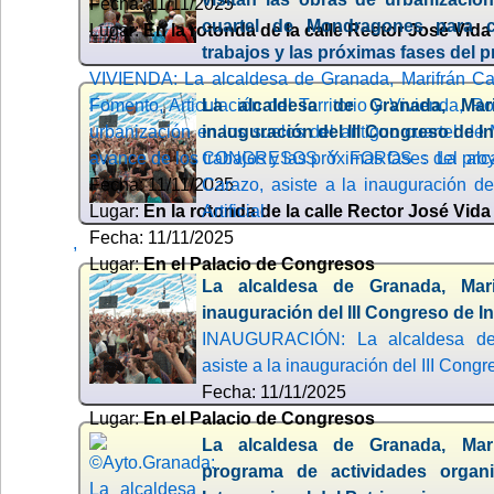
Fecha: 11/11/2025
cuartel de Mondragones para 
Lugar:
En la rotonda de la calle Rector José Vida
trabajos y las próximas fases del 
VIVIENDA: La alcaldesa de Granada, Marifrán Car
Fomento, Articulación del Territorio y Vivienda, Ro
La alcaldesa de Granada, Mari
urbanización en los suelos del antiguo cuartel d
inauguración del III Congreso de Int
avance de los trabajos y las próximas fases del pro
CONGRESOS Y FOROS : La alcald
Fecha: 11/11/2025
Carazo, asiste a la inauguración del
Lugar:
En la rotonda de la calle Rector José Vida
Artificial
Fecha: 11/11/2025
,
Lugar:
En el Palacio de Congresos
La alcaldesa de Granada, Mari
inauguración del III Congreso de Int
INAUGURACIÓN: La alcaldesa de 
asiste a la inauguración del III Congre
Fecha: 11/11/2025
Lugar:
En el Palacio de Congresos
La alcaldesa de Granada, Mari
programa de actividades organ