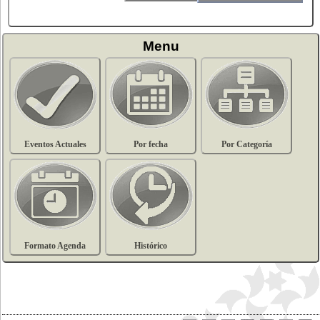
Menu
Eventos Actuales
Por fecha
Por Categoría
Formato Agenda
Histórico