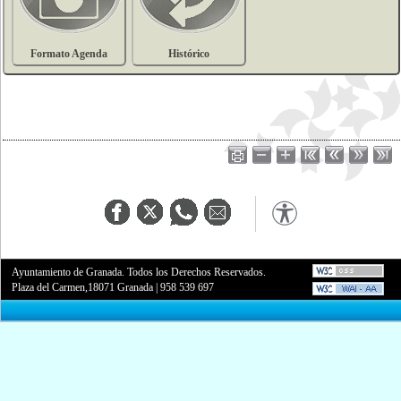
Formato Agenda
Histórico
Ayuntamiento de Granada. Todos los Derechos Reservados.
Plaza del Carmen,18071 Granada
|
958 539 697