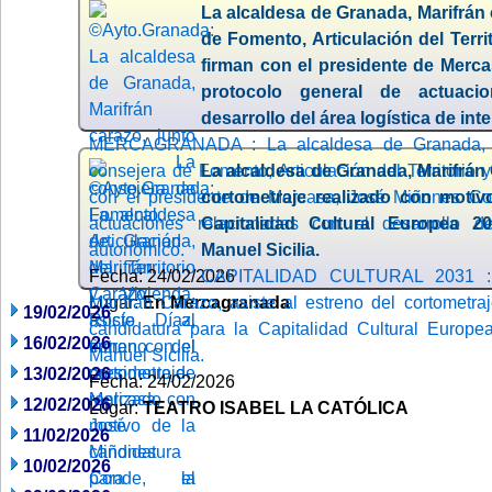
La alcaldesa de Granada, Marifrán 
de Fomento, Articulación del Terri
firman con el presidente de Merc
protocolo general de actuaci
desarrollo del área logística de in
MERCAGRANADA : La alcaldesa de Granada, Ma
consejera de Fomento, Articulación del Territorio 
La alcaldesa de Granada, Marifrán 
con el presidente de Mercasa, José Miñones Con
cortometraje realizado con motiv
actuaciones relacionadas con el desarrollo de
Capitalidad Cultural Europea 20
autonómico.
Manuel Sicilia.
Fecha: 24/02/2026
CAPITALIDAD CULTURAL 2031 : 
Lugar:
Marifrán Carazo, asiste al estreno del cortometra
En Mercagranada
19/02/2026
candidatura para la Capitalidad Cultural Europea
16/02/2026
Manuel Sicilia.
13/02/2026
Fecha: 24/02/2026
12/02/2026
Lugar:
TEATRO ISABEL LA CATÓLICA
11/02/2026
10/02/2026