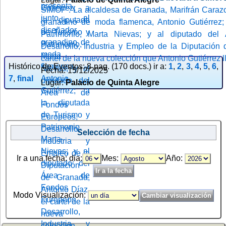
SIMOF : La alcaldesa de Granada, Marifrán Carazo,
granadino de moda flamenca, Antonio Gutiérrez;
Patrimonio, Marta Nievas; y al diputado del
Desarrollo, Industria y Empleo de la Diputación 
cartel de la nueva colección que Antonio Gutiérrez 
Histórico de Eventos: 8 pag. (170 docs.) ir a:
1
,
2
,
3
,
4
,
5
,
6
,
Fecha: 15/12/2025
7
,
final
Lugar:
Palacio de Quinta Alegre
Selección de fecha
Ir a una fecha: dia:
Mes:
Año:
Modo Visualización: