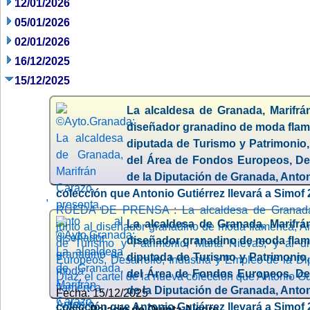
12/01/2026
05/01/2026
02/01/2026
16/12/2025
15/12/2025
La alcaldesa de Granada, Marifrán
diseñador granadino de moda flame
diputada de Turismo y Patrimonio,
del Área de Fondos Europeos, Des
de la Diputación de Granada, Antoni
colección que Antonio Gutiérrez llevará a Simof 
,
RUEDA DE PRENSA : La alcaldesa de Granada, 
La alcaldesa de Granada, Marifrán
junto al diseñador granadino de moda flamenca, An
diseñador granadino de moda flame
de Turismo y Patrimonio, Marta Nievas; y al 
diputada de Turismo y Patrimonio,
Europeos, Desarrollo, Industria y Empleo de la D
del Área de Fondos Europeos, Des
Díaz, el cartel de la nueva colección que Antonio Gu
de la Diputación de Granada, Antoni
Fecha: 15/12/2025
colección que Antonio Gutiérrez llevará a Simof 
Lugar:
Palacio de Quinta Alegre