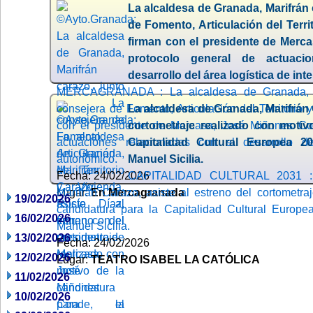
La alcaldesa de Granada, Marifrán 
de Fomento, Articulación del Terri
firman con el presidente de Merc
protocolo general de actuaci
desarrollo del área logística de in
MERCAGRANADA : La alcaldesa de Granada, Ma
consejera de Fomento, Articulación del Territorio 
La alcaldesa de Granada, Marifrán 
con el presidente de Mercasa, José Miñones Con
cortometraje realizado con motiv
actuaciones relacionadas con el desarrollo de
Capitalidad Cultural Europea 20
autonómico.
Manuel Sicilia.
Fecha: 24/02/2026
CAPITALIDAD CULTURAL 2031 : 
Lugar:
Marifrán Carazo, asiste al estreno del cortometra
En Mercagranada
19/02/2026
candidatura para la Capitalidad Cultural Europea
16/02/2026
Manuel Sicilia.
13/02/2026
Fecha: 24/02/2026
12/02/2026
Lugar:
TEATRO ISABEL LA CATÓLICA
11/02/2026
10/02/2026