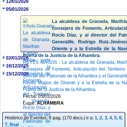
12/01/2026
05/01/2026
La alcaldesa de Granada, Marifrán
consejera de Fomento, Articulació
Rocío Díaz, y al director del Pa
Generalife, Rodrigo Ruiz-Jimé
Oriente y a la Estrella de la Na
Puerta de la Justicia de la Alhambra.
02/01/2026
REYES MAGOS : La alcaldesa de Granada, Marifrá
16/12/2025
consejera de Fomento, Articulación del Territorio
15/12/2025
director del Patronato de la Alhambra y el Generali
Reyes Magos de Oriente y a la Estrella de la N
Puerta de la Justicia de la Alhambra.
Fecha: 05/01/2026
Lugar:
ALHAMBRA
Histórico de Eventos: 8 pag. (170 docs.) ir a:
1
,
2
,
3
,
4
,
5
,
6
,
7
,
final