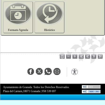
Formato Agenda
Histórico
Ayuntamiento de Granada. Todos los Derechos Reservados.
Plaza del Carmen,18071 Granada
|
958 539 697