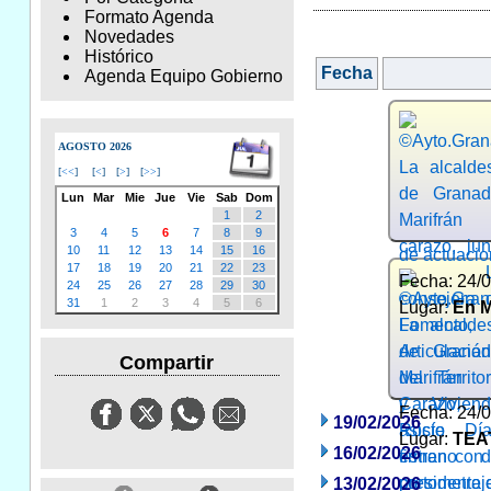
Formato Agenda
Novedades
Histórico
Fecha
Agenda Equipo Gobierno
AGOSTO 2026
[
<<
]
[
<
]
[
>
]
[
>>
]
Lun
Mar
Mie
Jue
Vie
Sab
Dom
1
2
3
4
5
6
7
8
9
10
11
12
13
14
15
16
de actuacio
17
18
19
20
21
22
23
Fecha: 24/
24
25
26
27
28
29
30
31
1
2
3
4
5
6
Lugar:
En 
Compartir
Fecha: 24/
19/02/2026
Lugar:
TEA
16/02/2026
13/02/2026