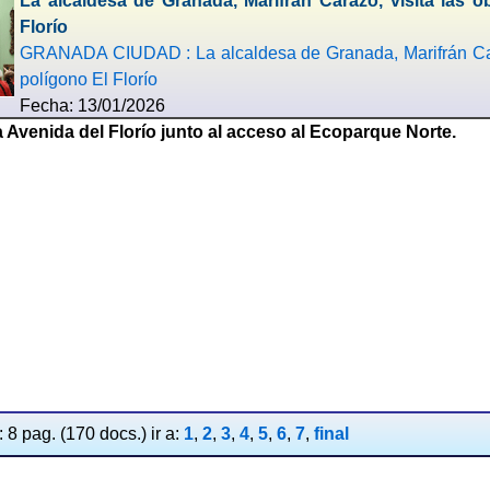
La alcaldesa de Granada, Marifrán Carazo, visita las 
Florío
GRANADA CIUDAD : La alcaldesa de Granada, Marifrán Caraz
polígono El Florío
Fecha: 13/01/2026
a Avenida del Florío junto al acceso al Ecoparque Norte.
 8 pag. (170 docs.) ir a:
1
,
2
,
3
,
4
,
5
,
6
,
7
,
final