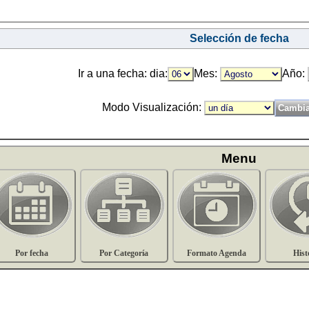
Selección de fecha
Ir a una fecha: dia:
Mes:
Año:
Modo Visualización:
Menu
Por fecha
Por Categoría
Formato Agenda
Hist