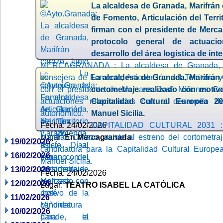
La alcaldesa de Granada, Marifrán 
de Fomento, Articulación del Terri
firman con el presidente de Merc
protocolo general de actuaci
desarrollo del área logística de in
MERCAGRANADA : La alcaldesa de Granada, Ma
consejera de Fomento, Articulación del Territorio 
La alcaldesa de Granada, Marifrán 
con el presidente de Mercasa, José Miñones Con
cortometraje realizado con motiv
actuaciones relacionadas con el desarrollo de
Capitalidad Cultural Europea 20
autonómico.
Manuel Sicilia.
Fecha: 24/02/2026
CAPITALIDAD CULTURAL 2031 : 
Lugar:
Marifrán Carazo, asiste al estreno del cortometra
En Mercagranada
19/02/2026
candidatura para la Capitalidad Cultural Europea
16/02/2026
Manuel Sicilia.
13/02/2026
Fecha: 24/02/2026
12/02/2026
Lugar:
TEATRO ISABEL LA CATÓLICA
11/02/2026
10/02/2026