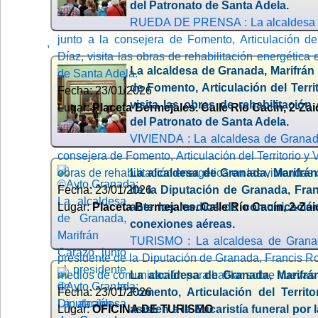
del Patronato de Santa Adela.
RUEDA DE PRENSA : La alcaldesa d
junto a la consejera de Fomento, Articulación del
,
Díaz, visita las obras de rehabilitación energética
La alcaldesa de Granada, Marifrán 
de Santa Adela.
de Fomento, Articulación del Terri
Fecha: 23/01/2026
visita las obras de rehabilitación
Lugar:
Placeta Bermejales. Calle Río Cacín, 2-Zai
del Patronato de Santa Adela.
VIVIENDA : La alcaldesa de Granada
consejera de Fomento, Articulación del Territorio y V
obras de rehabilitación energética en las viviendas
La alcaldesa de Granada, Marifrán
Fecha: 23/01/2026
de la Diputación de Granada, Fra
Lugar:
Placeta Bermejales. Calle Río Cacín, 2-Zai
ante los medios de comunicación
conexiones aéreas.
TURISMO : La alcaldesa de Granada
presidente de la Diputación de Granada, Francis R
medios de comunicación para hablar sobre nuevas
La alcaldesa de Granada, Marifrá
Fecha: 23/01/2026
Fomento, Articulación del Territo
Lugar:
OFICINA DE TURISMO
asisten a la Eucaristía funeral por 