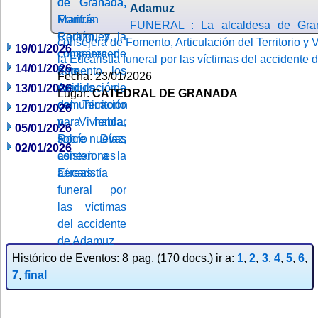
Adamuz
FUNERAL : La alcaldesa de Grana
consejera de Fomento, Articulación del Territorio y 
19/01/2026
la Eucaristía funeral por las víctimas del accident
14/01/2026
Fecha: 23/01/2026
13/01/2026
Lugar:
CATEDRAL DE GRANADA
12/01/2026
05/01/2026
02/01/2026
Histórico de Eventos: 8 pag. (170 docs.) ir a:
1
,
2
,
3
,
4
,
5
,
6
,
7
,
final