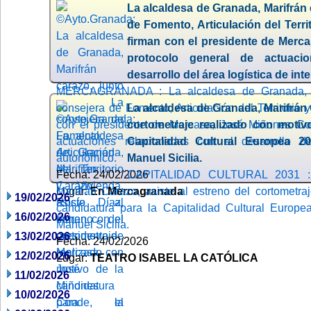
La alcaldesa de Granada, Marifrán 
de Fomento, Articulación del Terri
firman con el presidente de Merc
protocolo general de actuaci
desarrollo del área logística de in
MERCAGRANADA : La alcaldesa de Granada, Ma
consejera de Fomento, Articulación del Territorio 
La alcaldesa de Granada, Marifrán 
con el presidente de Mercasa, José Miñones Con
cortometraje realizado con motiv
actuaciones relacionadas con el desarrollo de
Capitalidad Cultural Europea 20
autonómico.
Manuel Sicilia.
Fecha: 24/02/2026
CAPITALIDAD CULTURAL 2031 : 
Lugar:
Marifrán Carazo, asiste al estreno del cortometra
En Mercagranada
19/02/2026
candidatura para la Capitalidad Cultural Europea
16/02/2026
Manuel Sicilia.
13/02/2026
Fecha: 24/02/2026
12/02/2026
Lugar:
TEATRO ISABEL LA CATÓLICA
11/02/2026
10/02/2026