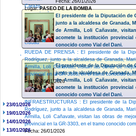
Fecha: 26/01/2026
Lugar:
PASEO DE LA BOMBA
El presidente de la Diputación de
junto a la alcaldesa de Granada, M
de Armilla, Loli Cañavate, visit
acomete la institución provincial
conocido como Vial del Dani.
RUEDA DE PRENSA : El presidente de la Diput
,
Rodríguez, junto a la alcaldesa de Granada, Mari
El presidente de la Diputación de
Armilla, Loli Cañavate, visitan las obras de mejo
junto a la alcaldesa de Granada, M
provincial en la GR-3303, en el tramo conocido com
de Armilla, Loli Cañavate, visit
Fecha: 26/01/2026
acomete la institución provincial
conocido como Vial del Dani.
INFRAESTRUCTURAS : El presidente de la Dipu
23/01/2026
Rodríguez, junto a la alcaldesa de Granada, Mari
19/01/2026
Armilla, Loli Cañavate, visitan las obras de mejo
14/01/2026
provincial en la GR-3303, en el tramo conocido com
13/01/2026
Fecha: 26/01/2026