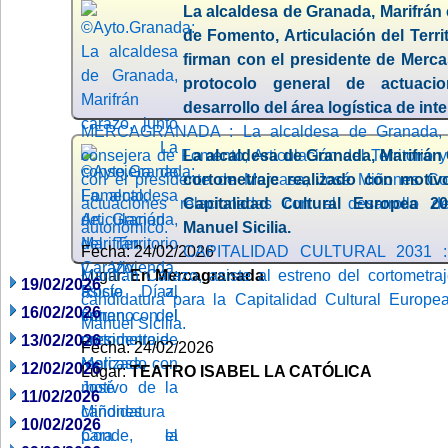
La alcaldesa de Granada, Marifrán 
de Fomento, Articulación del Terri
firman con el presidente de Merc
protocolo general de actuaci
desarrollo del área logística de in
MERCAGRANADA : La alcaldesa de Granada, Ma
consejera de Fomento, Articulación del Territorio 
La alcaldesa de Granada, Marifrán 
con el presidente de Mercasa, José Miñones Con
cortometraje realizado con motiv
actuaciones relacionadas con el desarrollo de
Capitalidad Cultural Europea 20
autonómico.
Manuel Sicilia.
Fecha: 24/02/2026
CAPITALIDAD CULTURAL 2031 : 
Lugar:
Marifrán Carazo, asiste al estreno del cortometra
En Mercagranada
19/02/2026
candidatura para la Capitalidad Cultural Europea
16/02/2026
Manuel Sicilia.
13/02/2026
Fecha: 24/02/2026
12/02/2026
Lugar:
TEATRO ISABEL LA CATÓLICA
11/02/2026
10/02/2026