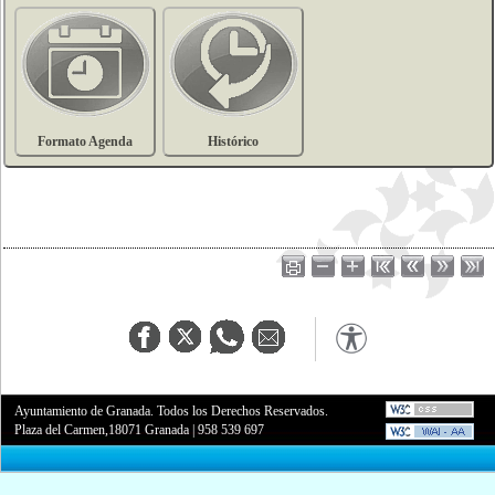
Formato Agenda
Histórico
Ayuntamiento de Granada. Todos los Derechos Reservados.
Plaza del Carmen,18071 Granada
|
958 539 697