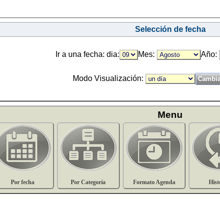
Selección de fecha
Ir a una fecha: dia:
Mes:
Año:
Modo Visualización:
Menu
Por fecha
Por Categoría
Formato Agenda
Hist