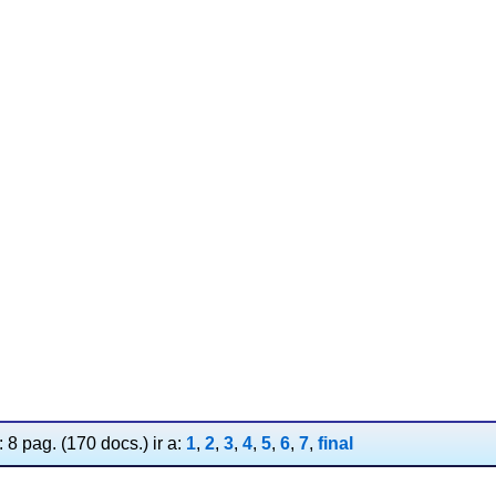
 8 pag. (170 docs.) ir a:
1
,
2
,
3
,
4
,
5
,
6
,
7
,
final