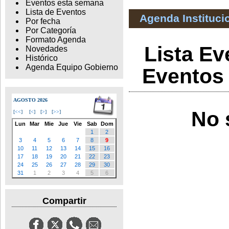
Eventos esta semana
Lista de Eventos
Agenda Instituci
Por fecha
Por Categoría
Formato Agenda
Lista Ev
Novedades
Histórico
Agenda Equipo Gobierno
Eventos 
AGOSTO 2026
No 
[
<<
]
[
<
]
[
>
]
[
>>
]
Lun
Mar
Mie
Jue
Vie
Sab
Dom
1
2
3
4
5
6
7
8
9
10
11
12
13
14
15
16
17
18
19
20
21
22
23
24
25
26
27
28
29
30
31
1
2
3
4
5
6
Compartir