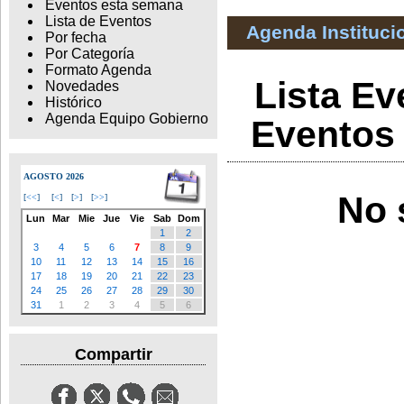
Eventos esta semana
Lista de Eventos
Agenda Instituci
Por fecha
Por Categoría
Formato Agenda
Lista Ev
Novedades
Histórico
Agenda Equipo Gobierno
Eventos 
AGOSTO 2026
No 
[
<<
]
[
<
]
[
>
]
[
>>
]
Lun
Mar
Mie
Jue
Vie
Sab
Dom
1
2
3
4
5
6
7
8
9
10
11
12
13
14
15
16
17
18
19
20
21
22
23
24
25
26
27
28
29
30
31
1
2
3
4
5
6
Compartir