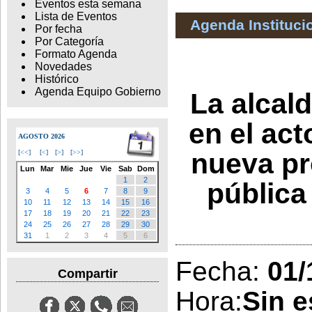
Eventos esta semana
Lista de Eventos
Agenda Instituci
Por fecha
Por Categoría
Formato Agenda
Novedades
Histórico
Agenda Equipo Gobierno
La alcal
en el act
AGOSTO 2026
nueva pr
[
<<
]
[
<
]
[
>
]
[
>>
]
Lun
Mar
Mie
Jue
Vie
Sab
Dom
1
2
pública
3
4
5
6
7
8
9
10
11
12
13
14
15
16
17
18
19
20
21
22
23
24
25
26
27
28
29
30
31
1
2
3
4
5
6
Fecha:
01/
Compartir
Hora:
Sin e