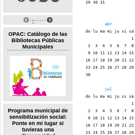
    29 30 31            
abr
    do lu ma mi ju vi sá
OPAC: Catálogo de las
                       1
Bibliotecas Públicas
     2  3  4  5  6  7  8
Municipales
     9 10 11 12 13 14 15
    16 17 18 19 20 21 22
    23 24 25 26 27 28 29
    30                  
jul
    do lu ma mi ju vi sá
                       1
Programa municipal de
     2  3  4  5  6  7  8
sensibilización social:
     9 10 11 12 13 14 15
Ponte en mi lugar si
    16 17 18 19 20 21 22
tuvieras una
    23 24 25 26 27 28 29