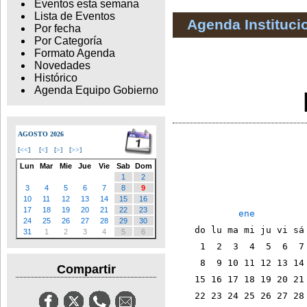
Eventos esta semana
Lista de Eventos
Agenda Instituci
Por fecha
Por Categoría
Formato Agenda
Novedades
Histórico
Agenda Equipo Gobierno
AGOSTO 2026
[
<<
]
[
<
]
[
>
]
[
>>
]
Lun
Mar
Mie
Jue
Vie
Sab
Dom
1
2
                        
3
4
5
6
7
8
9
10
11
12
13
14
15
16
17
18
19
20
21
22
23
ene
24
25
26
27
28
29
30
    do lu ma mi ju vi sá
31
1
2
3
4
5
6
     1  2  3  4  5  6  7
     8  9 10 11 12 13 14
Compartir
    15 16 17 18 19 20 21
    22 23 24 25 26 27 28