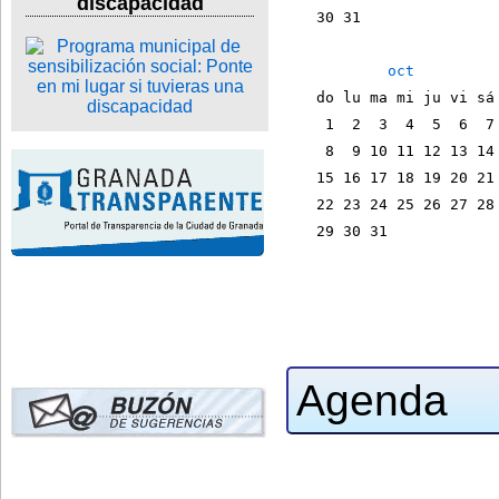
discapacidad
    30 31               
oct
    do lu ma mi ju vi sá
     1  2  3  4  5  6  7
     8  9 10 11 12 13 14
    15 16 17 18 19 20 21
    22 23 24 25 26 27 28
    29 30 31            
                        
Agenda