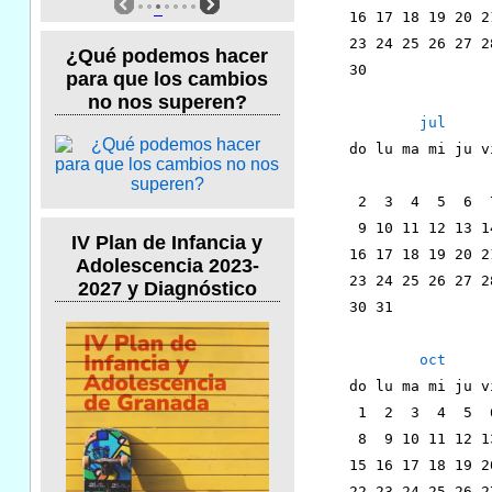
    16 17 18 19 20 2
    23 24 25 26 27 2
¿Qué podemos hacer
    30              
para que los cambios
no nos superen?
jul
    do lu ma mi ju v
                    
     2  3  4  5  6  
     9 10 11 12 13 1
IV Plan de Infancia y
    16 17 18 19 20 2
Adolescencia 2023-
    23 24 25 26 27 2
2027 y Diagnóstico
    30 31           
oct
    do lu ma mi ju v
     1  2  3  4  5  
     8  9 10 11 12 1
    15 16 17 18 19 2
    22 23 24 25 26 2