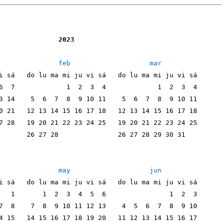
               2023
feb
mar
i sá   do lu ma mi ju vi sá   do lu ma mi ju vi sá
6  7             1  2  3  4             1  2  3  4
3 14    5  6  7  8  9 10 11    5  6  7  8  9 10 11
0 21   12 13 14 15 16 17 18   12 13 14 15 16 17 18
7 28   19 20 21 22 23 24 25   19 20 21 22 23 24 25
       26 27 28               26 27 28 29 30 31   
may
jun
i sá   do lu ma mi ju vi sá   do lu ma mi ju vi sá
   1       1  2  3  4  5  6                1  2  3
7  8    7  8  9 10 11 12 13    4  5  6  7  8  9 10
4 15   14 15 16 17 18 19 20   11 12 13 14 15 16 17