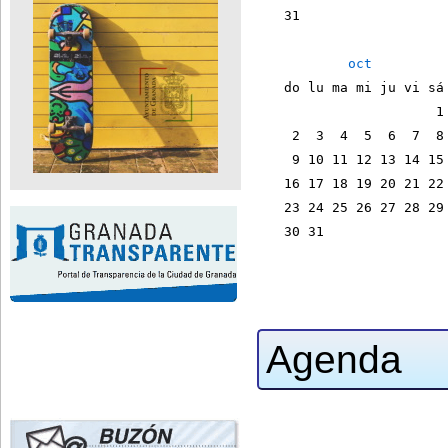
    31                  
oct
    do lu ma mi ju vi sá
                       1
     2  3  4  5  6  7  8
     9 10 11 12 13 14 15
    16 17 18 19 20 21 22
    23 24 25 26 27 28 29
    30 31               
Agenda