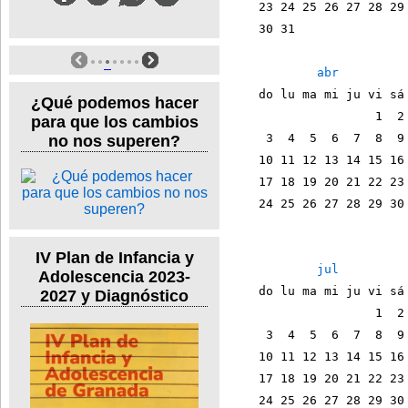
    23 24 25 26 27 28 29
    30 31               
abr
    do lu ma mi ju vi sá
¿Qué podemos hacer
                    1  2
para que los cambios
     3  4  5  6  7  8  9
no nos superen?
    10 11 12 13 14 15 16
    17 18 19 20 21 22 23
    24 25 26 27 28 29 30
IV Plan de Infancia y
jul
Adolescencia 2023-
    do lu ma mi ju vi sá
2027 y Diagnóstico
                    1  2
     3  4  5  6  7  8  9
    10 11 12 13 14 15 16
    17 18 19 20 21 22 23
    24 25 26 27 28 29 30