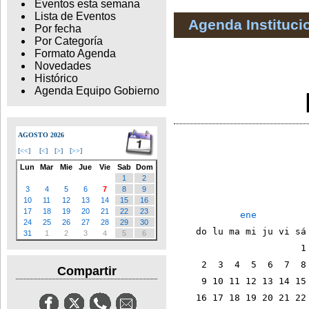
Eventos esta semana
Lista de Eventos
Agenda Instituci
Por fecha
Por Categoría
Formato Agenda
Novedades
Histórico
Agenda Equipo Gobierno
AGOSTO 2026
[
<<
]
[
<
]
[
>
]
[
>>
]
Lun
Mar
Mie
Jue
Vie
Sab
Dom
1
2
                        
3
4
5
6
7
8
9
10
11
12
13
14
15
16
17
18
19
20
21
22
23
ene
24
25
26
27
28
29
30
    do lu ma mi ju vi sá
31
1
2
3
4
5
6
                       1
     2  3  4  5  6  7  8
Compartir
     9 10 11 12 13 14 15
    16 17 18 19 20 21 22