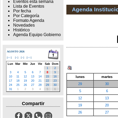
Eventos esta semana
Lista de Eventos
Agenda Instituci
Por fecha
Por Categoría
Formato Agenda
Novedades
Histórico
Agenda Equipo Gobierno
AGOSTO 2026
[
<<
]
[
<
]
[
>
]
[
>>
]
Lun
Mar
Mie
Jue
Vie
Sab
Dom
1
2
3
4
5
6
7
8
9
lunes
martes
10
11
12
13
14
15
16
17
18
19
20
21
22
23
29
30
24
25
26
27
28
29
30
31
1
2
3
4
5
6
5
6
12
13
Compartir
19
20
26
27