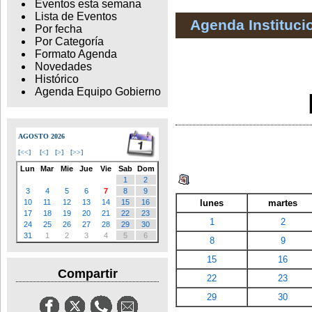
Eventos esta semana
Lista de Eventos
Agenda Instituci
Por fecha
Por Categoría
Formato Agenda
Novedades
Histórico
Agenda Equipo Gobierno
AGOSTO 2026
[
<<
]
[
<
]
[
>
]
[
>>
]
Lun
Mar
Mie
Jue
Vie
Sab
Dom
1
2
3
4
5
6
7
8
9
lunes
martes
10
11
12
13
14
15
16
17
18
19
20
21
22
23
1
2
24
25
26
27
28
29
30
31
1
2
3
4
5
6
8
9
15
16
Compartir
22
23
29
30