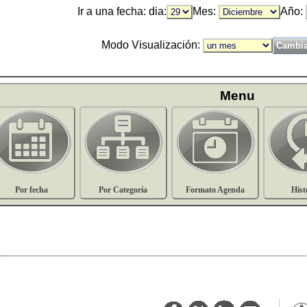
Ir a una fecha: dia:
Mes:
Año:
Modo Visualización:
Menu
Por fecha
Por Categoría
Formato Agenda
Hist