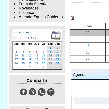
Formato Agenda
Novedades
Histórico
Agenda Equipo Gobierno
lunes
29
AGOSTO 2026
[
<<
]
[
<
]
[
>
]
[
>>
]
6
Lun
Mar
Mie
Jue
Vie
Sab
Dom
13
1
2
3
4
5
6
7
8
9
20
10
11
12
13
14
15
16
27
17
18
19
20
21
22
23
24
25
26
27
28
29
30
31
1
2
3
4
5
6
Agenda
Compartir