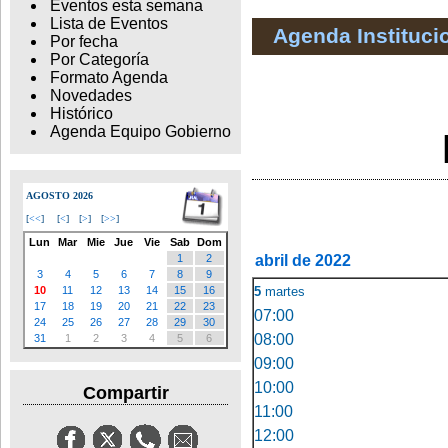
Eventos esta semana
Lista de Eventos
Agenda Instituci
Por fecha
Por Categoría
Formato Agenda
Novedades
Histórico
Agenda Equipo Gobierno
AGOSTO 2026
[
<<
]
[
<
]
[
>
]
[
>>
]
Lun
Mar
Mie
Jue
Vie
Sab
Dom
abril de 2022
1
2
3
4
5
6
7
8
9
5
martes
10
11
12
13
14
15
16
17
18
19
20
21
22
23
07:00
24
25
26
27
28
29
30
08:00
31
1
2
3
4
5
6
09:00
10:00
Compartir
11:00
12:00