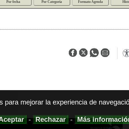
Por fecha
Por Categoría
Formato Agenda
Hist
os para mejorar la experiencia de navegació
Aceptar
-
Rechazar
-
Más informaci
MAPA WEB
|
ACCESI
AVISO LEGAL
|
POLIT