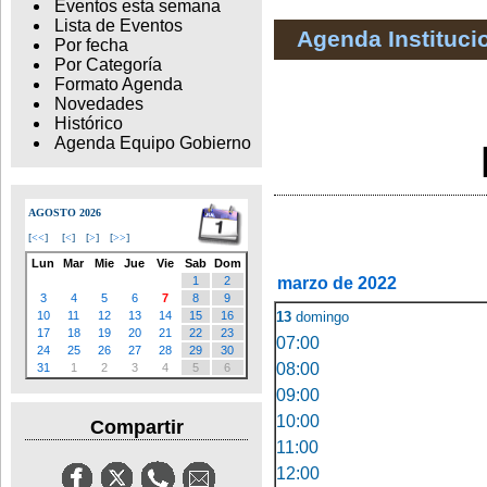
Eventos esta semana
Lista de Eventos
Agenda Instituci
Por fecha
Por Categoría
Formato Agenda
Novedades
Histórico
Agenda Equipo Gobierno
AGOSTO 2026
[
<<
]
[
<
]
[
>
]
[
>>
]
Lun
Mar
Mie
Jue
Vie
Sab
Dom
marzo de 2022
1
2
3
4
5
6
7
8
9
13
domingo
10
11
12
13
14
15
16
17
18
19
20
21
22
23
07:00
24
25
26
27
28
29
30
08:00
31
1
2
3
4
5
6
09:00
10:00
Compartir
11:00
12:00