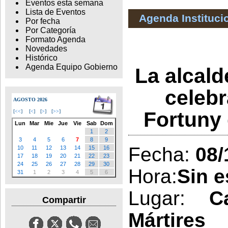
Eventos esta semana
Lista de Eventos
Agenda Instituci
Por fecha
Por Categoría
Formato Agenda
Novedades
Histórico
Agenda Equipo Gobierno
La alcald
celebr
AGOSTO 2026
Fortuny
[
<<
]
[
<
]
[
>
]
[
>>
]
Lun
Mar
Mie
Jue
Vie
Sab
Dom
1
2
3
4
5
6
7
8
9
Fecha:
08/
10
11
12
13
14
15
16
17
18
19
20
21
22
23
24
25
26
27
28
29
30
Hora:
Sin e
31
1
2
3
4
5
6
Lugar:
C
Compartir
Mártires