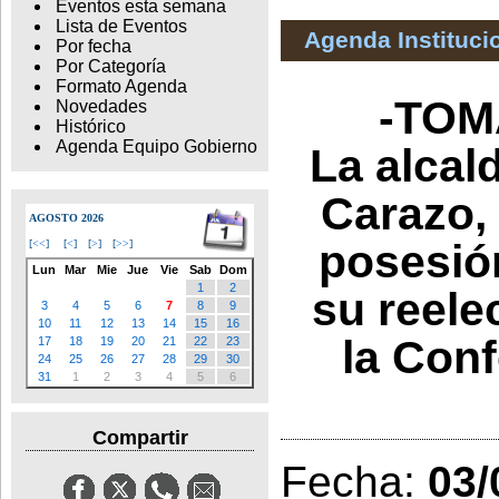
Eventos esta semana
Lista de Eventos
Agenda Instituci
Por fecha
Por Categoría
Formato Agenda
-TOM
Novedades
Histórico
Agenda Equipo Gobierno
La alcal
Carazo, 
AGOSTO 2026
posesió
[
<<
]
[
<
]
[
>
]
[
>>
]
Lun
Mar
Mie
Jue
Vie
Sab
Dom
1
2
su reele
3
4
5
6
7
8
9
10
11
12
13
14
15
16
la Con
17
18
19
20
21
22
23
24
25
26
27
28
29
30
31
1
2
3
4
5
6
Compartir
Fecha:
03/