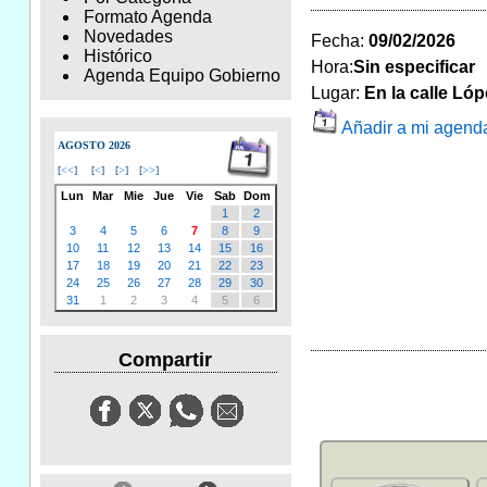
Formato Agenda
Novedades
Fecha:
09/02/2026
Histórico
Hora:
Sin especificar
Agenda Equipo Gobierno
Lugar:
En la calle Lóp
Añadir a mi agend
AGOSTO 2026
[
<<
]
[
<
]
[
>
]
[
>>
]
Lun
Mar
Mie
Jue
Vie
Sab
Dom
1
2
3
4
5
6
7
8
9
10
11
12
13
14
15
16
17
18
19
20
21
22
23
24
25
26
27
28
29
30
31
1
2
3
4
5
6
Compartir