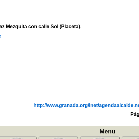
ez Mezquita con calle Sol (Placeta).
a
http://www.granada.org/inet/agendaalcal
Pág
Menu