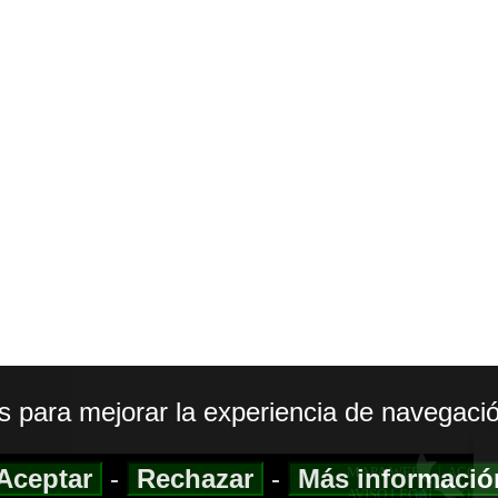
os para mejorar la experiencia de navegació
Aceptar
-
Rechazar
-
Más informaci
MAPA WEB
|
ACCESI
AVISO LEGAL
|
POLIT