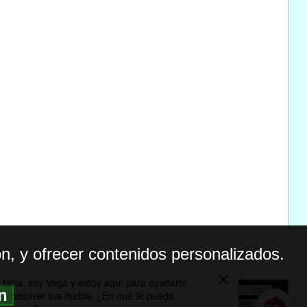
n, y ofrecer contenidos personalizados.
ón
BILIDAD
ICA DE PRIVACIDAD