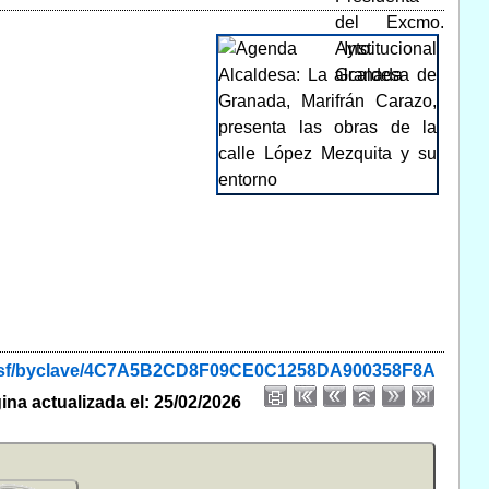
de.nsf/byclave/4C7A5B2CD8F09CE0C1258DA900358F8A
ina actualizada el: 25/02/2026