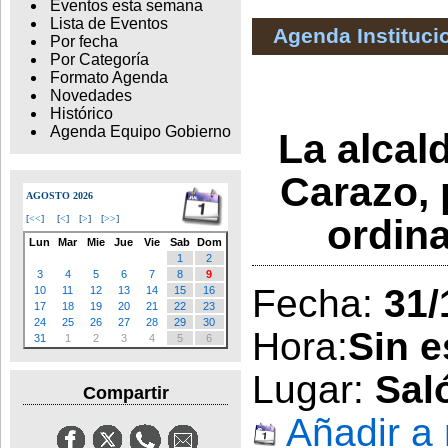
Eventos esta semana
Lista de Eventos
Agenda Instituci
Por fecha
Por Categoría
Formato Agenda
Novedades
Histórico
Agenda Equipo Gobierno
La alcal
Carazo, 
AGOSTO 2026
ordin
[
<<
]
[
<
]
[
>
]
[
>>
]
Lun
Mar
Mie
Jue
Vie
Sab
Dom
1
2
3
4
5
6
7
8
9
Fecha:
31/
10
11
12
13
14
15
16
17
18
19
20
21
22
23
24
25
26
27
28
29
30
Hora:
Sin e
31
1
2
3
4
5
6
Lugar:
Sal
Compartir
Añadir a