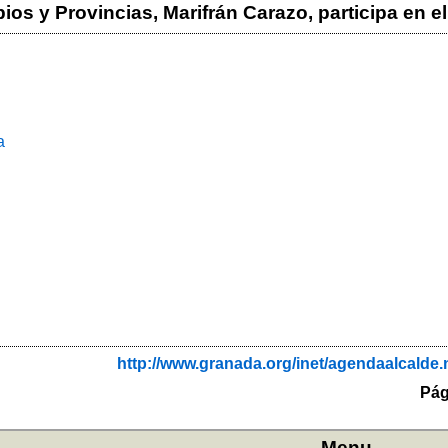
ios y Provincias, Marifrán Carazo, participa en e
a
http://www.granada.org/inet/agendaalca
Pág
Menu