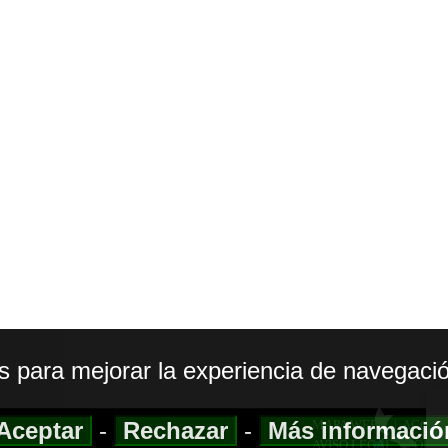
os para mejorar la experiencia de navegació
Aceptar
-
Rechazar
-
Más informaci
MAPA WEB
|
ACCESI
AVISO LEGAL
|
POLIT