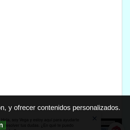
n, y ofrecer contenidos personalizados.
ón
BILIDAD
ICA DE PRIVACIDAD