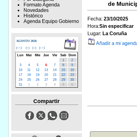
de Municip
Formato Agenda
Novedades
Histórico
Fecha:
23/10/2025
Agenda Equipo Gobierno
Hora:
Sin especificar
Lugar:
La Coruña
AGOSTO 2026
Añadir a mi agend
[
<<
]
[
<
]
[
>
]
[
>>
]
Lun
Mar
Mie
Jue
Vie
Sab
Dom
1
2
3
4
5
6
7
8
9
10
11
12
13
14
15
16
17
18
19
20
21
22
23
24
25
26
27
28
29
30
31
1
2
3
4
5
6
Compartir