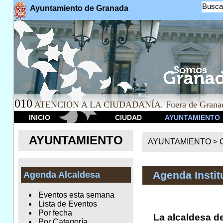
Busca
Ayuntamiento de Granada
010
ATENCION A LA CIUDADANÍA. Fuera de Granad
INICIO
CIUDAD
AYUNTAMIENTO
AYUNTAMIENTO
AYUNTAMIENTO >
Agenda Instit
Agenda Alcaldesa
Eventos esta semana
Lista de Eventos
Por fecha
La alcaldesa d
Por Categoría