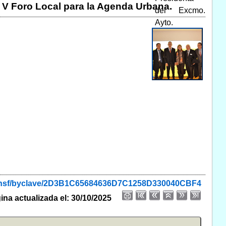
l V Foro Local para la Agenda Urbana.
lde.nsf/byclave/2D3B1C65684636D7C1258D330040CBF4
ina actualizada el: 30/10/2025