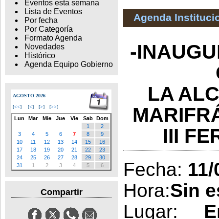
Eventos esta semana
Lista de Eventos
Agenda Instituci
Por fecha
Por Categoría
Formato Agenda
-INAUGU
Novedades
Histórico
Agenda Equipo Gobierno
LA AL
AGOSTO 2026
MARIFRÁ
[
<<
]
[
<
]
[
>
]
[
>>
]
Lun
Mar
Mie
Jue
Vie
Sab
Dom
1
2
III F
3
4
5
6
7
8
9
10
11
12
13
14
15
16
17
18
19
20
21
22
23
24
25
26
27
28
29
30
Fecha:
11/
31
1
2
3
4
5
6
Hora:
Sin e
Compartir
Lugar:
E