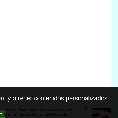
n, y ofrecer contenidos personalizados.
ón
BILIDAD
ICA DE PRIVACIDAD