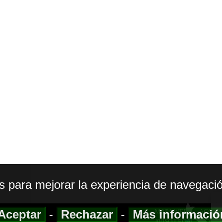
os para mejorar la experiencia de navegació
Aceptar
-
Rechazar
-
Más informaci
MAPA WEB
|
ACCESI
AVISO LEGAL
|
POLIT