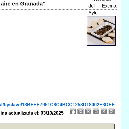
 aire en Granada"
de.nsf/byclave/13BFEE7951C8C4BCC1258D18002E3DEE
ina actualizada el: 03/10/2025