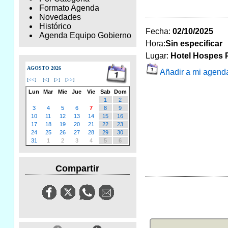
Formato Agenda
Novedades
Histórico
Fecha:
02/10/2025
Agenda Equipo Gobierno
Hora:
Sin especificar
Lugar:
Hotel Hospes P
AGOSTO 2026
Añadir a mi agend
[
<<
]
[
<
]
[
>
]
[
>>
]
Lun
Mar
Mie
Jue
Vie
Sab
Dom
1
2
3
4
5
6
7
8
9
10
11
12
13
14
15
16
17
18
19
20
21
22
23
24
25
26
27
28
29
30
31
1
2
3
4
5
6
Compartir