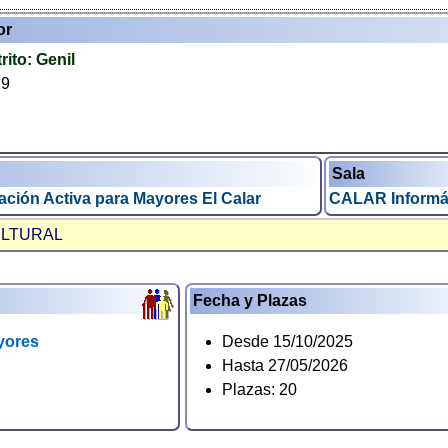
or
trito:
Genil
29
Sala
ación Activa para Mayores El Calar
CALAR Informá
ULTURAL
Fecha y Plazas
yores
Desde 15/10/2025
Hasta 27/05/2026
Plazas: 20