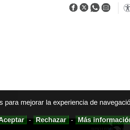
os para mejorar la experiencia de navegació
Aceptar
-
Rechazar
-
Más informaci
MAPA WEB
|
ACCESI
AVISO LEGAL
|
POLIT