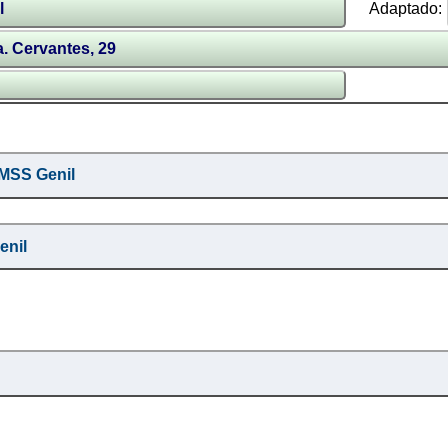
l
Adaptado:
. Cervantes, 29
CMSS Genil
enil