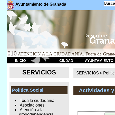
Busca
Ayuntamiento de Granada
010
ATENCION A LA CIUDADANÍA. Fuera de Granad
INICIO
CIUDAD
AYUNTAMIENTO
SERVICIOS
SERVICIOS >
Políti
Actividades y
Política Social
Toda la ciudadanía
Asociaciones
Atención a la
drogodependencia