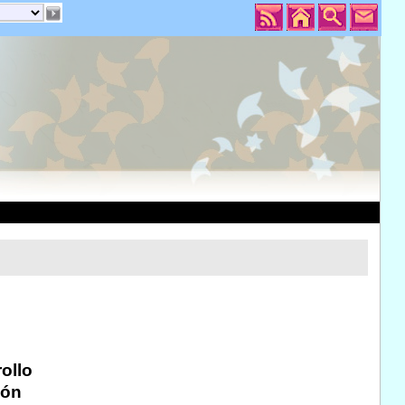
ollo
ión