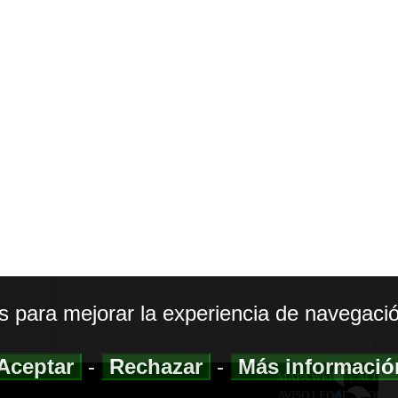
os para mejorar la experiencia de navegació
Aceptar
-
Rechazar
-
Más informaci
MAPA WEB
|
ACCESI
AVISO LEGAL
|
POLIT