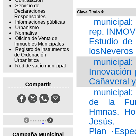
Contratación
Servicio de
Declaraciones
Clave
Título
Responsables
municipal
Informaciones públicas
Urbanismo
rep. INMOV
Normativa
Oficina de Venta de
Estudio de
Inmuebles Municipales
losNeveros
Registro de Instrumentos
de Ordenación
municipal:
Urbanística
Red de vacío municipal
Innovación 
Cañaveral y 
Compartir
municipal:
de la Fun
Hmnas. Hos
Jesús.
Plan ·Espe
Campaña Municipal