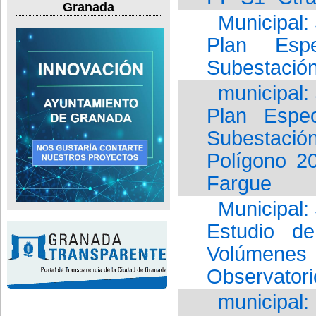
Granada
Municipal:
Plan Espe
Subestación
municipal:
Plan Espec
Subestació
Polígono 2
Fargue
Municipal
Estudio d
Volúmenes 
Observatori
municipal