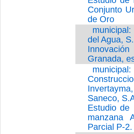
Conjunto Ur
de Oro
municipal:
del Agua, S.
Innovació
Granada, es
munici
Construcci
Invertayma, 
Saneco, S.
Estudio de 
manzana A
Parcial P-2.