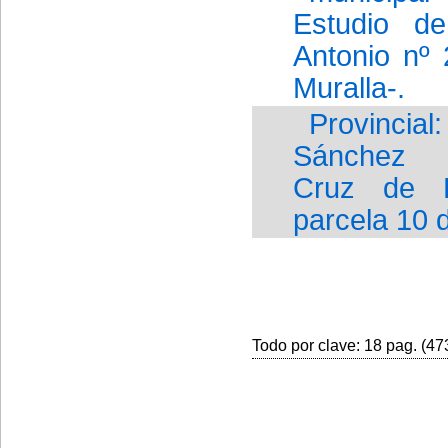
Estudio d
Antonio nº
Muralla-.
Provincia
Sánchez
Cruz de L
parcela 10 d
Todo por clave: 18 pag. (473