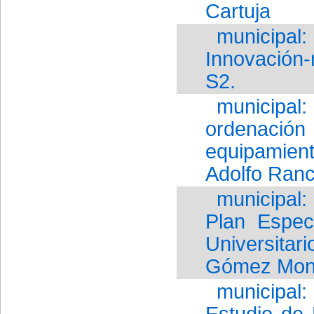
Cartuja
municipal:
Innovación-
S2.
municipal:
ordenació
equipamien
Adolfo Ran
municipal:
Plan Espec
Universitar
Gómez Mon
municipal:
Estudio de 