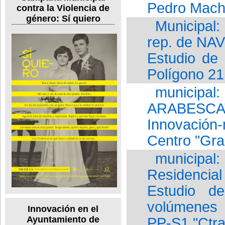
Pedro Mach
contra la Violencia de
género: Sí quiero
Municipal
rep. de NA
Estudio de 
Polígono 21
munici
ARABESCAT
Innovación-
Centro "Gra
municipal
Residencial
Estudio d
volúmenes 
Innovación en el
Ayuntamiento de
PP-S1 "Ctra.