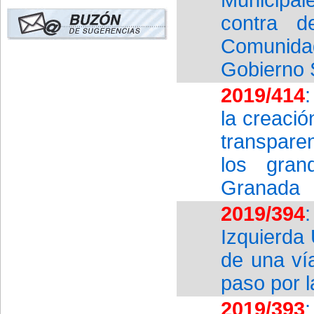
contra d
Comunidad
Gobierno S
2019/414
la creació
transparen
los gran
Granada
2019/394
Izquierda 
de una ví
paso por 
2019/393