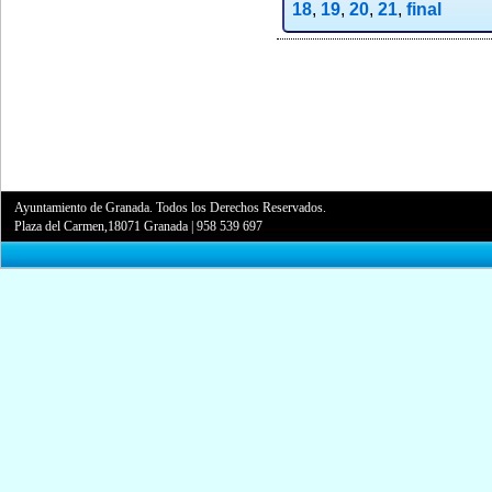
18
,
19
,
20
,
21
,
final
Ayuntamiento de Granada. Todos los Derechos Reservados.
Plaza del Carmen,18071 Granada
|
958 539 697