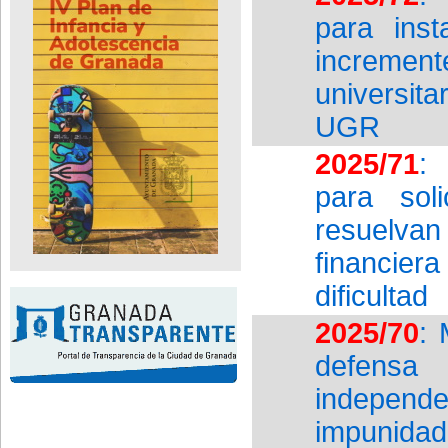
para ins
incremen
universita
UGR
2025/71
:
para sol
resuelvan 
financier
dificultad
2025/70
: 
defensa
independe
impunidad