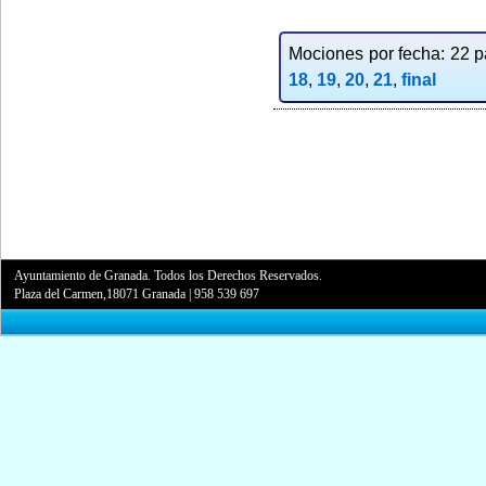
Mociones por fecha: 22 pa
18
,
19
,
20
,
21
,
final
Ayuntamiento de Granada. Todos los Derechos Reservados.
Plaza del Carmen,18071 Granada
|
958 539 697