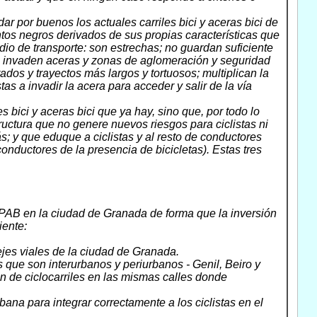
 dar por buenos los actuales carriles bici y aceras bici de
tos negros derivados de sus propias características que
edio de transporte: son estrechas; no guardan suficiente
c.; invaden aceras y zonas de aglomeración y seguridad
ados y trayectos más largos y tortuosos; multiplican la
stas a invadir la acera para acceder y salir de la vía
es bici y aceras bici que ya hay, sino que, por todo lo
structura que no genere nuevos riesgos para ciclistas ni
s; y que eduque a ciclistas y al resto de conductores
 conductores de la presencia de bicicletas). Estas tres
l PAB en la ciudad de Granada de forma que la inversión
iente:
ejes viales de la ciudad de Granada.
los que son interurbanos y periurbanos - Genil, Beiro y
ón de ciclocarriles en las mismas calles donde
rbana para integrar correctamente a los ciclistas en el