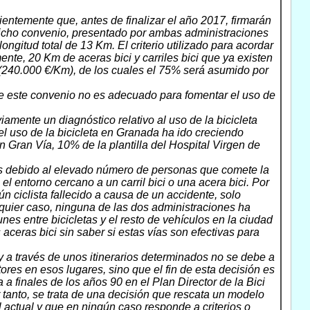
ntemente que, antes de finalizar el año 2017, firmarán
 Dicho convenio, presentado por ambas administraciones
longitud total de 13 Km. El criterio utilizado para acordar
ente, 20 Km de aceras bici y carriles bici que ya existen
 (240.000 €/Km), de los cuales el 75% será asumido por
de este convenio no es adecuado para fomentar el uso de
iamente un diagnóstico relativo al uso de la bicicleta
l uso de la bicicleta en Granada ha ido creciendo
n Gran Vía, 10% de la plantilla del Hospital Virgen de
es debido al elevado número de personas que comete la
el entorno cercano a un carril bici o una acera bici. Por
ún ciclista fallecido a causa de un accidente, solo
quier caso, ninguna de las dos administraciones ha
s entre bicicletas y el resto de vehículos en la ciudad
 aceras bici sin saber si estas vías son efectivas para
ay a través de unos itinerarios determinados no se debe a
ores en esos lugares, sino que el fin de esta decisión es
 a finales de los años 90 en el Plan Director de la Bici
 tanto, se trata de una decisión que rescata un modelo
 actual y que en ningún caso responde a criterios o