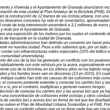
ento y Vivienda y el Ayuntamiento de Granada anunciaron recie
oración de esta ciudad al Plan Andaluz de la Bicicleta (PAB).
e en la construcción de 12 tramos de vía ciclista urbana, con una 
tos itinerarios concretos ha sido el de conectarlos, aproximadam
l coste de esta intervención ascenderá a 3,1 millones de euros
 y resto por el Ayuntamiento de Granada.
os una exposición de los motivos por los cuales el contenido 
io de transporte en la ciudad de Granada.
citadas administraciones han definido un convenio sin hacer prev
rte en nuestra ciudad. Pese a ello sabemos que, por un lado, e
contar con infraestructuras viales especiales (10% del tráfico e
 comunidad universitaria).
nto del uso de la bici ha generado un conflicto con los peaton
 habitualmente con este vehículo por la acera, especialmente en 
ciente uso de la bicicleta, en los últimos años no ha habido ning
ados y los heridos leves van en descenso (13 en 2015). En cual
indique cuáles han sido las causas de las colisiones más comune
 el convenio pretende extender y conectar los carriles bici y las
es o si, por el contrario, multiplican y generan nuevos riesgos.
ecisión de conectar los carriles bici y las aceras bici que ya h
 una concentración de colisiones entre ciclistas y otros conduct
a de carriles bici y aceras bici en forma de red que fue diseñada
se nutren el Plan de Movilidad Urbana Sostenible y el PAB. Por
do para un contexto urbano que ya no tiene nada que ver con el