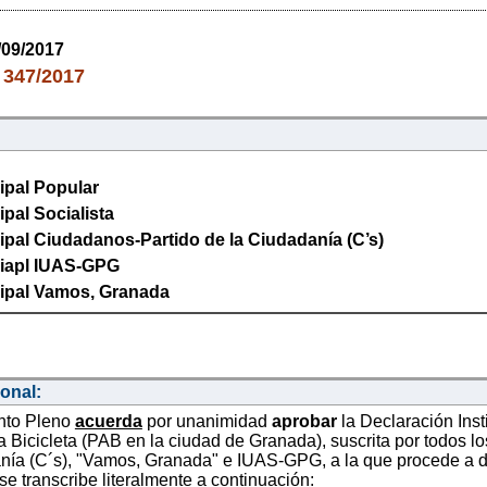
/09/2017
347/2017
:
ipal Popular
pal Socialista
pal Ciudadanos-Partido de la Ciudadanía (C’s)
iapl IUAS-GPG
ipal Vamos, Granada
ional:
nto Pleno
acuerda
por unanimidad
aprobar
la Declaración Inst
a Bicicleta (PAB en la ciudad de Granada), suscrita por todos l
nía (C´s), "Vamos, Granada" e IUAS-GPG, a la que procede a dar 
se transcribe literalmente a continuación: