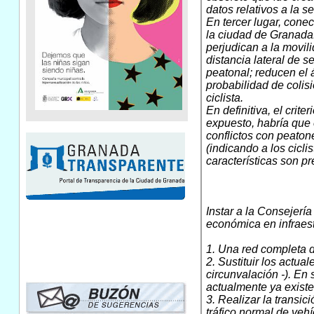
datos relativos a la se
En tercer lugar, conec
la ciudad de Granada.
perjudican a la movil
distancia lateral de 
peatonal; reducen el á
probabilidad de colisió
ciclista.
En definitiva, el crit
expuesto, habría que e
conflictos con peaton
(indicando a los cicli
características son pr
Instar a la Consejerí
económica en infraestr
1. Una red completa d
2. Sustituir los actua
circunvalación -). En 
actualmente ya existen
3. Realizar la transic
tráfico normal de vehí