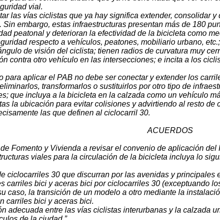
guridad vial.
tar las vías ciclistas que ya hay significa extender, consolidar y
 Sin embargo, estas infraestructuras presentan más de 180 pun
idad peatonal y deterioran la efectividad de la bicicleta como m
seguridad respecto a vehículos, peatones, mobiliario urbano, et
ngulo de visión del ciclista; tienen radios de curvatura muy cerr
n contra otro vehículo en las intersecciones; e incita a los cicli
erio para aplicar el PAB no debe ser conectar y extender los carril
liminarlos, transformarlos o sustituirlos por otro tipo de infrae
es; que incluya a la bicicleta en la calzada como un vehículo má
stas la ubicación para evitar colisiones y advirtiendo al resto de
ecisamente las que definen al ciclocarril 30.
ACUERDOS
a de Fomento y Vivienda a revisar el convenio de aplicación de
ucturas viales para la circulación de la bicicleta incluya lo sigu
e ciclocarriles 30 que discurran por las avenidas y principales 
les carriles bici y aceras bici por ciclocarriles 30 (exceptuando 
su caso, la transición de un modelo a otro mediante la instalaci
 carriles bici y aceras bici.
ión adecuada entre las vías ciclistas interurbanas y la calzada u
culos de la ciudad.”