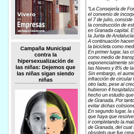
“La Consejería de Fom
el convenio de incorp
el 7 de julio, consist
la construcción de es
en Granada capital. E
la Junta de Andalucía
A continuación hacem
la bicicleta como med
Campaña Municipal
En primer lugar, las 
contra la
como medio de transpo
hipersexualización de
exponencialmente sin 
las niñas: Dejemos que
las Nieves y 8% de la
las niñas sigan siendo
Sin embargo, el aume
infracción de circular
niñas
otro lado, pese al cre
hubieron 4 hospitaliz
hecho un estudio que 
de Granada. Por tanto,
evitar dichas colision
En segundo lugar, la d
que haya que resolver
ir completando la mall
de Granada, del cual 
obsoleto que fue crea