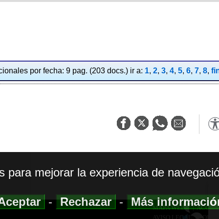
ionales por fecha: 9 pag. (203 docs.) ir a:
1
,
2
,
3
,
4
,
5
,
6
,
7
,
8
,
fi
os para mejorar la experiencia de navegació
Aceptar
-
Rechazar
-
Más informaci
MAPA WEB
|
ACCESI
AVISO LEGAL
|
POLIT