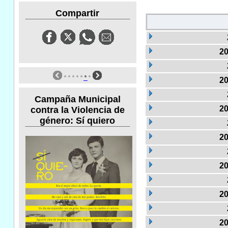
Compartir
20
20
Campaña Municipal
20
contra la Violencia de
género: Sí quiero
20
20
20
20