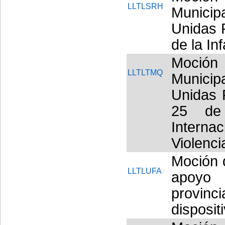
LLTLSRH
Municipa
Unidas 
de la In
Moció
LLTLTMQ
Municipa
Unidas 
25 de
Interna
Violenci
Moción d
LLTLUFA
apoyo 
provinc
disposit