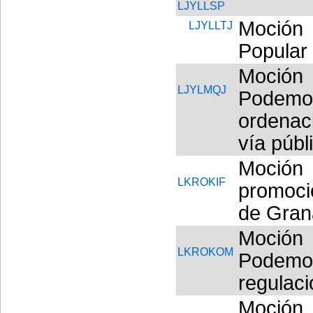
LJYLLSP
Moción 
LJYLLTJ
Popular 
Moción
LJYLMQJ
Podem
ordenac
vía públ
Moción 
LKROKIF
promoci
de Gran
Moción
LKROKOM
Podemos
regulaci
Moció