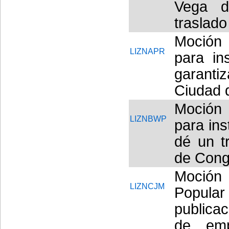
Vega d
traslado
Moción 
LIZNAPR
para in
garantiz
Ciudad 
Moción 
LIZNBWP
para ins
dé un tr
de Cong
Moción 
LIZNCJM
Popular 
publicac
de emp