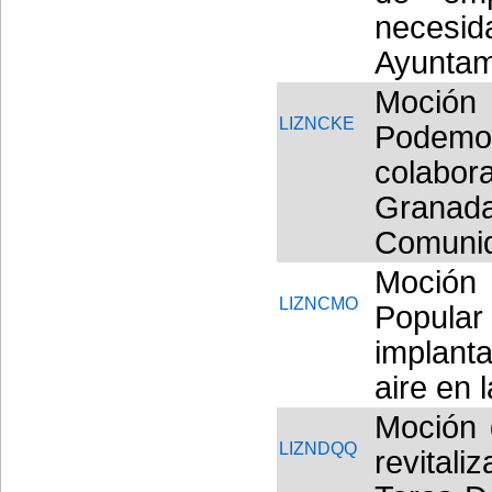
necesi
Ayuntam
Moción
LIZNCKE
Podem
colabo
Granad
Comunid
Moción 
LIZNCMO
Popul
implanta
aire en 
Moción 
LIZNDQQ
revital