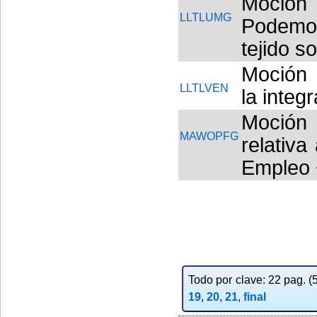
Moción
LLTLUMG
Podemos
tejido so
Moción 
LLTLVEN
la integ
Moción 
MAWOPFG
relativa
Empleo 
Todo por clave: 22 pag. (5
19
,
20
,
21
,
final