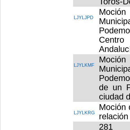
Toros-D
Moció
LJYLJPD
Munici
Podemo
Centro
Andaluc
Moció
LJYLKMF
Munici
Podemos
de un P
ciudad 
Moción d
LJYLKRG
relación
281