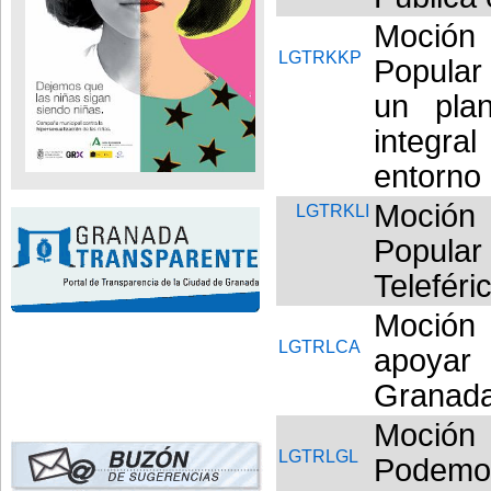
Moción 
LGTRKKP
Popular
un plan
integra
entorno
Moción 
LGTRKLI
Popular
Telefér
Moción 
LGTRLCA
apoyar 
Granada
Moción
LGTRLGL
Podemos