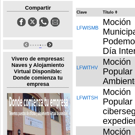
Compartir
Clave
Título
Moció
LFWISMB
Municipa
Podemo
Día Int
Vivero de empresas:
Moción 
Naves y Alojamiento
LFWITHV
Popular 
Virtual Disponible:
Donde comienza tu
Ambient
empresa
Moción 
LFWITSH
Popula
ciberse
expedien
Moción