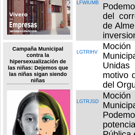
LFWIUMB
Podemos
del cor
de Alme
inversio
Moció
Campaña Municipal
LGTRIHV
Municipa
contra la
hipersexualización de
Unidas
las niñas: Dejemos que
motivo d
las niñas sigan siendo
niñas
del Orgu
Moció
LGTRJSD
Munici
Podemo
potenci
Pública 