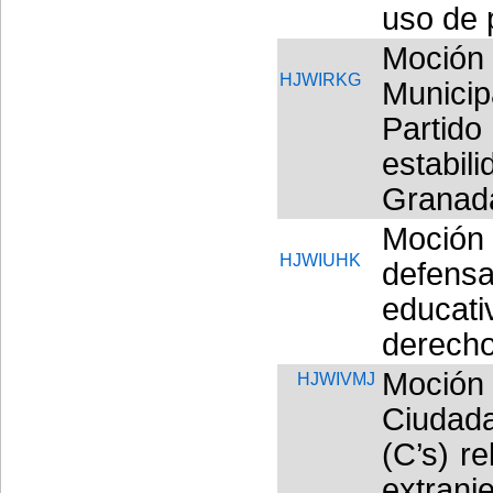
uso de 
Moció
HJWIRKG
Munici
Partido
estabil
Granad
Moción 
HJWIUHK
defens
educati
derecho
Moció
HJWIVMJ
Ciudad
(C’s) r
extra