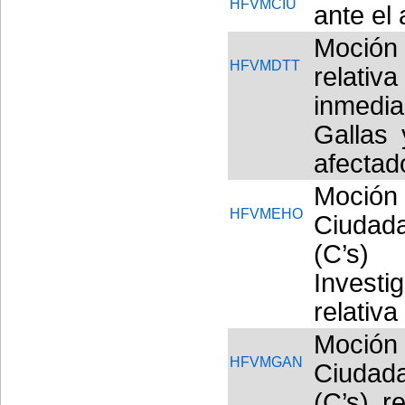
HFVMCIU
ante el 
Moción
HFVMDTT
relativ
inmedi
Gallas 
afectad
Moció
HFVMEHO
Ciudad
(C’s)
Invest
relativa
Moció
HFVMGAN
Ciudad
(C’s) r