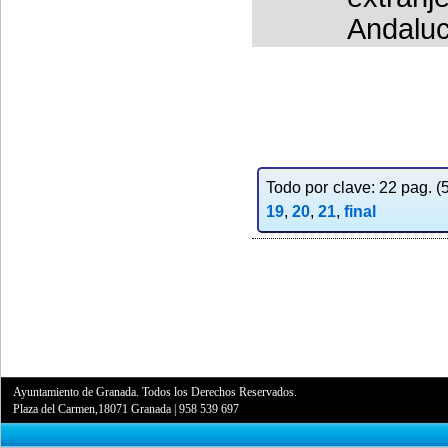
Andaluc
Todo por clave: 22 pag. (5
19
,
20
,
21
,
final
Ayuntamiento de Granada. Todos los Derechos Reservados.
Plaza del Carmen,18071 Granada
|
958 539 697