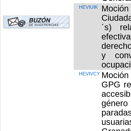
Moció
HEVIUIK
Ciudada
´s) re
efectiv
derecho
y conv
ocupaci
Moción
HEVIVCY
GPG rel
accesib
género
parada
usuari