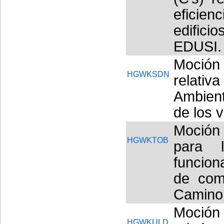
eficie
edifici
EDUSI.
Moción
HGWKSDN
relati
Ambient
de los v
Moción
HGWKTOB
para 
funcion
de comu
Camino
Moción
HGWKULD