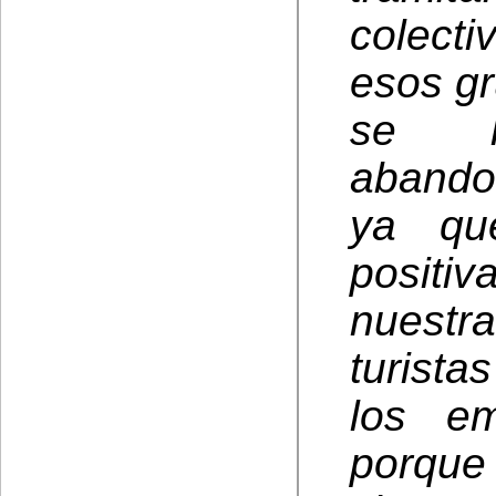
colect
esos gr
se h
abando
ya que
positi
nuest
turist
los em
porque