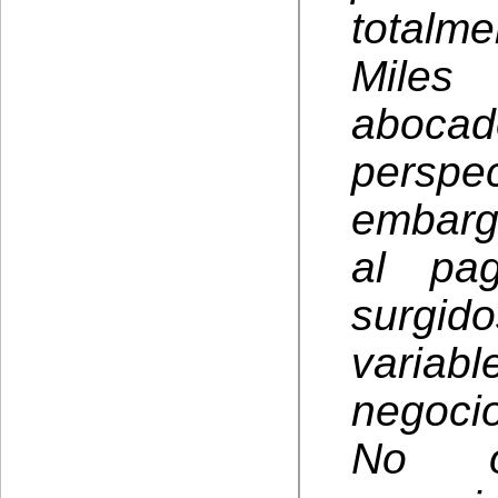
totalme
Miles
aboc
perspec
embarg
al pa
surgid
variab
negocio
No ob