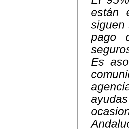
están 
siguen 
pago 
seguros
Es aso
comun
agenci
ayuda
ocasio
Andal