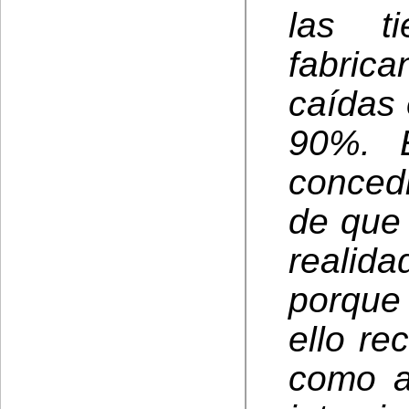
las t
fabric
caídas 
90%. 
conced
de que
realida
porque
ello re
como a