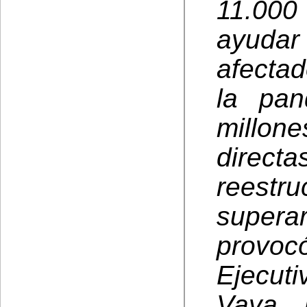
11.000
ayudar
afectad
la pan
millo
dire
reestr
supera
provoc
Ejecuti
Vaya 