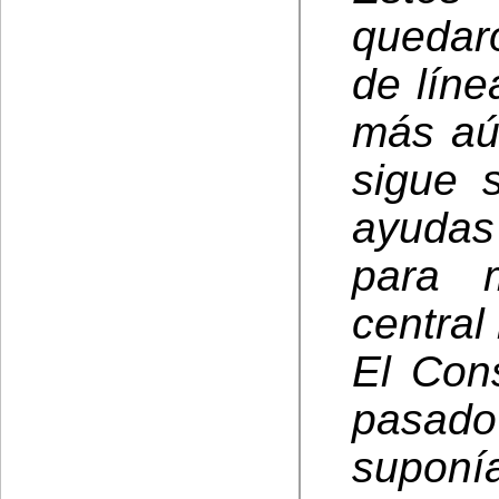
quedar
de lín
más aú
sigue 
ayudas
para 
central
El Con
pasado
supon