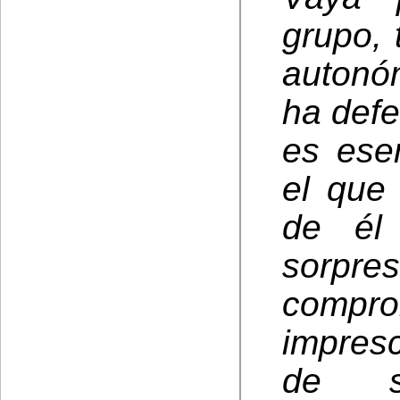
grupo, 
autonó
ha defe
es ese
el que
de él 
sorpre
compr
impres
de so