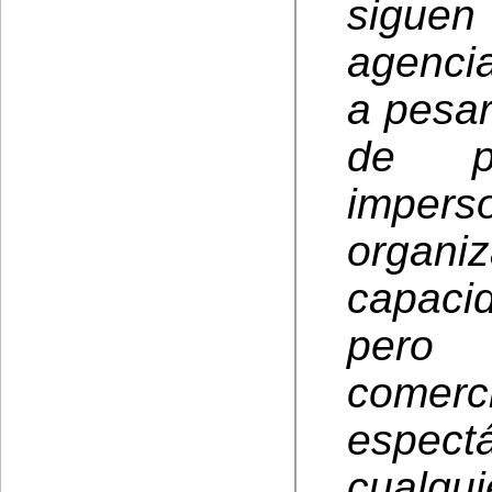
siguen
agencia
a pesar
de pl
imper
organi
capacid
pero 
comer
espect
cualqui