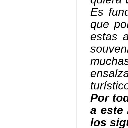
Es fun
que po
estas 
souven
muchas
ensalz
turístic
Por to
a este
los sig