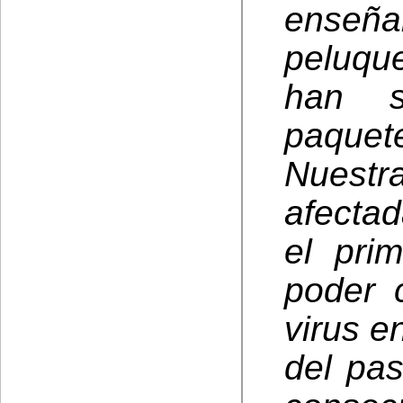
enseña
peluqu
han s
paquet
Nuest
afectad
el pri
poder 
virus 
del pa