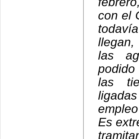
febrero
con el 
todavía
llegan,
las a
podido
las ti
ligada
empleo
Es ext
tramita