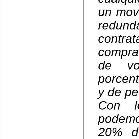
un mov
redun
contrat
compra
de vo
porcen
y de pe
Con l
podemo
20% de