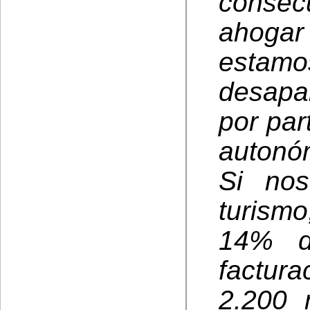
conse
ahoga
estam
desapar
por par
autonó
Si nos
turismo
14% d
factura
2.200 