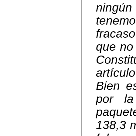
ningún
tenem
fracaso
que no 
Consti
artícul
Bien e
por l
paquet
138,3 m