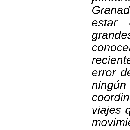
Granada
estar 
grande
conoce
recien
error d
ningún
coordi
viajes 
movimie