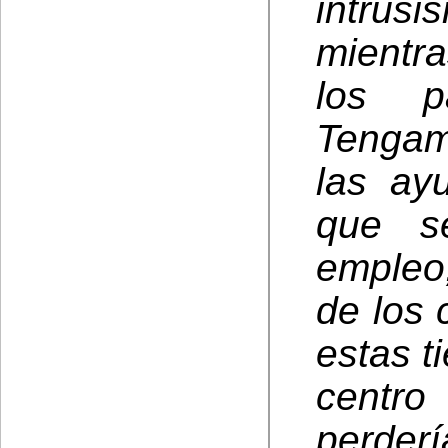
intrus
mientra
los p
Tengam
las ay
que s
empleo
de los 
estas t
centro
perderí