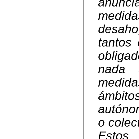
anunci
medida
desaho
tantos
obligad
nada 
medid
ámbitos
autóno
o colec
Estos