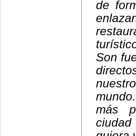
de for
enlaza
restau
turísti
Son fu
direct
nuestr
mundo.
más pe
ciudad
quiera v