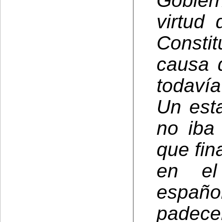
Gobier
virtud 
Constit
causa 
todavía
Un esta
no iba
que fin
en el
españ
padece