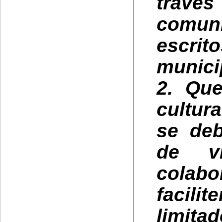
tra
comu
escr
munici
2. Que
cultur
se deb
de vi
colabo
facili
limita