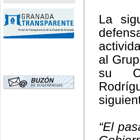
La sig
defen
activi
al Grup
su Co
Rodrígu
siguient
“El pa