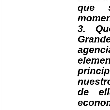
que 
momen
3. Qu
Grande
agen
elemen
princi
nuestr
de el
econom