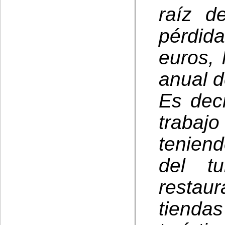
raíz d
pérdida
euros,
anual d
Es dec
trabaj
tenien
del tu
restau
tiend