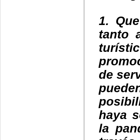
1. Que
tanto 
turí
promoc
de ser
pueden
posibi
haya s
la pa