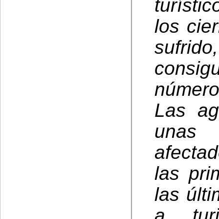
turísti
los cie
sufrido
consigu
número 
Las ag
unas 
afecta
las pr
las últ
a tur