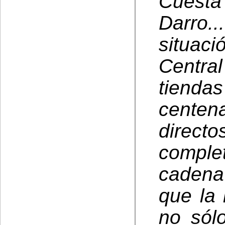
Cuest
Darro.
situac
Centra
tiend
centen
dire
comple
cadena 
que la 
no sól