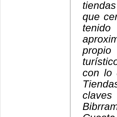
tienda
que cer
ten
aprox
propio
turísti
con lo
Tienda
claves
Bibrra