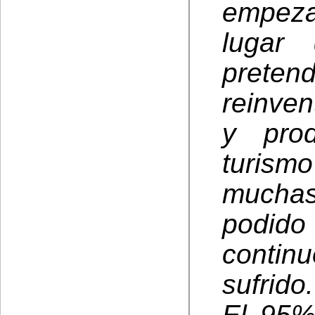
empeza
lugar
prete
reinven
y pro
turism
muchas
podid
conti
sufrido.
El 95%