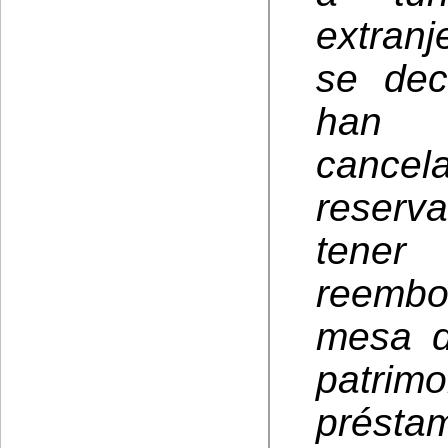
extranj
se dec
han 
cance
reserv
tener 
reemb
mesa d
patrim
prés