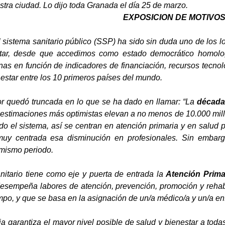
tra ciudad. Lo dijo toda Granada el día 25 de marzo.
EXPOSICION DE MOTIVO
 sistema sanitario público (SSP) ha sido sin duda uno de los l
tar, desde que accedimos como estado democrático homologa
as en función de indicadores de financiación, recursos tecnoló
star entre los 10 primeros países del mundo.
ior quedó truncada en lo que se ha dado en llamar: “La
década 
 estimaciones más optimistas elevan a no menos de 10.000 millo
odo el sistema, así se centran en atención primaria y en salud
uy centrada esa disminución en profesionales. Sin embargo
 mismo periodo.
nitario tiene como eje y puerta de entrada la
Atención Prima
desempeña labores de atención, prevención, promoción y rehabil
mpo, y que se basa en la asignación de un/a médico/a y un/a e
a garantiza el mayor nivel posible de salud y bienestar a toda