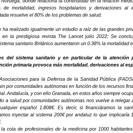
n Noruega, donde relaciona la continuidad en la relación médi
 de mortalidad, ingresos hospitalarios y derivaciones al 
da resuelve el 80% de los problemas de salud.
 ha realizado igualmente un estudio a raíz de las grandes priv
 en la prestigiosa revista The Lancet julio 2022: Se concl
 sistema sanitario Británico aumentaron un 0.38% la mortalidad e
nes del sistema sanitario y en particular de la atenció
ención primaria provoca más mortalidad, derivaciones al espe
Asociaciones para la Defensa de la Sanidad Pública (FADSP
uin por comunidades autónomas en función de los recursos fin
ial. Andalucía, y con ello Granada, en estos años siempre ocupa
ado a salud por comunidades autónomas nos vuelve a relegar a 
ualquier español 1.808€. Es decir, si financiáramos la s
mos inyectar al sistema 200€ por andaluz lo que implicaría 
.
 la cola de profesionales de la medicina por 1000 habitantes 