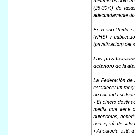
reciente estudio e
(25-30%) de tasas
adecuadamente dota
En Reino Unido, se
(NHS) y publicado
(privatización) del
Las privatizacio
deterioro de la at
La Federación de 
establecer un ranq
de calidad asistenc
• El dinero destin
media que tiene c
autónomas, debería
consejería de salud
• Andalucía está a