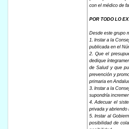
con el médico de fa
POR TODO LO E
Desde este grupo m
1. Instar a la Cons
publicada en el Nú
2. Que el presupu
dedique íntegramen
de Salud y que pue
prevención y promoc
primaria en Andalucí
3. Instar a la Con
supondría incremen
4. Adecuar el sist
privada y abriendo 
5. Instar al Gobie
posibilidad de col