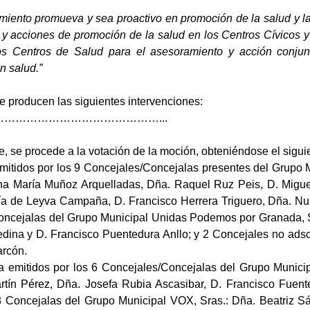
miento promueva y sea proactivo en promoción de la salud y l
s y acciones de promoción de la salud en los Centros Cívicos 
os Centros de Salud para el asesoramiento y acción conjun
n salud.”
se producen las siguientes intervenciones:
……………………………………...
e, se procede a la votación de la moción, obteniéndose el sigui
emitidos por los 9 Concejales/Concejalas presentes del Grupo M
na María Muñoz Arquelladas, Dña. Raquel Ruz Peis, D. Migue
a de Leyva Campaña, D. Francisco Herrera Triguero, Dña. Nu
oncejalas del Grupo Municipal Unidas Podemos por Granada, Sr
dina y D. Francisco Puentedura Anllo; y 2 Concejales no adscr
arcón.
ra emitidos por los 6 Concejales/Concejalas del Grupo Municip
rtín Pérez, Dña. Josefa Rubia Ascasibar, D. Francisco Fuen
3 Concejalas del Grupo Municipal VOX, Sras.: Dña. Beatriz 