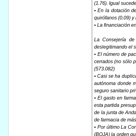
(1.76). Igual suced
• En la dotación d
quirófanos (0.09) y 
• La financiación 
La Consejería de
deslegitimando el s
• El número de pac
cerrados (no sólo 
(573.082)
• Casi se ha duplic
autónoma donde má
seguro sanitario pr
• El gasto en far
esta partida presup
de la junta de And
de farmacia de más
• Por último La Co
(BOJA) la orden q