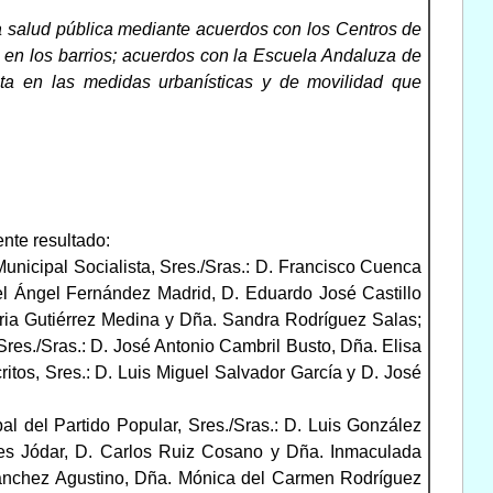
a salud pública mediante acuerdos con los Centros de
y en los barrios; acuerdos con la Escuela Andaluza de
ta en las medidas urbanísticas y de movilidad que
ente resultado:
unicipal Socialista, Sres./Sras.: D. Francisco Cuenca
l Ángel Fernández Madrid, D. Eduardo José Castillo
ria Gutiérrez Medina y Dña. Sandra Rodríguez Salas;
es./Sras.: D. José Antonio Cambril Busto, Dña. Elisa
itos, Sres.: D. Luis Miguel Salvador García y D. José
al del Partido Popular, Sres./Sras.: D. Luis González
tes Jódar, D. Carlos Ruiz Cosano y Dña. Inmaculada
Sánchez Agustino, Dña. Mónica del Carmen Rodríguez