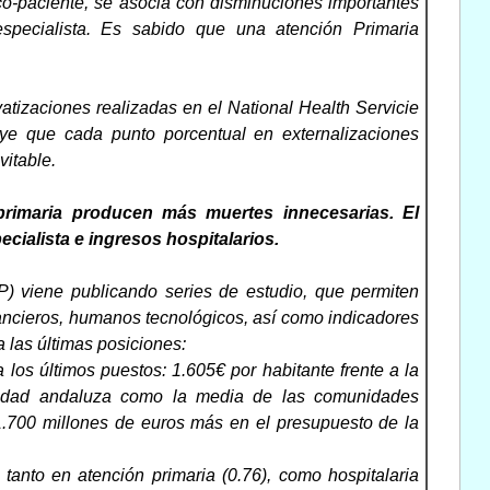
co-paciente, se asocia con disminuciones importantes
especialista. Es sabido que una atención Primaria
atizaciones realizadas en el National Health Servicie
uye que cada punto porcentual en externalizaciones
vitable.
n primaria producen más muertes innecesarias. El
cialista e ingresos hospitalarios.
) viene publicando series de estudio, que permiten
ancieros, humanos tecnológicos, así como indicadores
 las últimas posiciones:
los últimos puestos: 1.605€ por habitante frente a la
anidad andaluza como la media de las comunidades
1.700 millones de euros más en el presupuesto de la
tanto en atención primaria (0.76), como hospitalaria