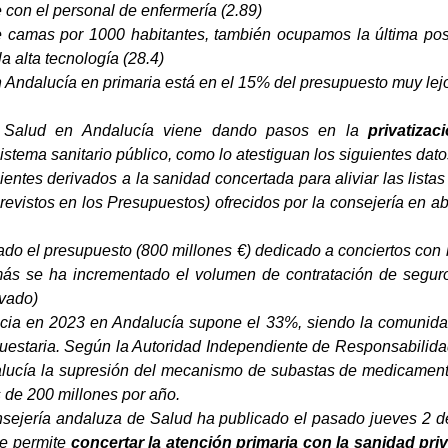
e con el personal de enfermería (2.89)
e camas por 1000 habitantes, también ocupamos la última posi
la alta tecnología (28.4)
en Andalucía en primaria está en el 15% del presupuesto muy l
 Salud en Andalucía viene dando pasos en la
privatiza
istema sanitario público, como lo atestiguan los siguientes dato
ientes derivados a la sanidad concertada para aliviar las list
previstos en los Presupuestos) ofrecidos por la consejería en 
ado el presupuesto (800 millones €) dedicado a conciertos con 
s se ha incrementado el volumen de contratación de seguro
ivado)
macia en 2023 en Andalucía supone el 33%, siendo la comuni
uestaria. Según la Autoridad Independiente de Responsabilidad 
alucía la supresión del mecanismo de subastas de medicament
 de 200 millones por año.
nsejería andaluza de Salud ha publicado el pasado jueves 2 de
ue permite
concertar la atención primaria con la sanidad pri