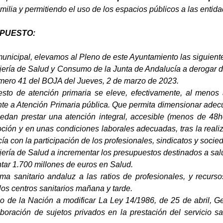
milia y permitiendo el uso de los espacios públicos a las enti
XPUESTO:
unicipal, elevamos al Pleno de este Ayuntamiento las siguient
ejería de Salud y Consumo de la Junta de Andalucía a derogar d
mero 41 del BOJA del Jueves, 2 de marzo de 2023.
esto de atención primaria se eleve, efectivamente, al meno
te a Atención Primaria pública. Que permita dimensionar adecu
dan prestar una atención integral, accesible (menos de 48h
ión y en unas condiciones laborales adecuadas, tras la realiza
a con la participación de los profesionales, sindicatos y socieda
sejería de Salud a incrementar los presupuestos destinados a s
tar 1.700 millones de euros en Salud.
ema sanitario andaluz a las ratios de profesionales, y recurs
los centros sanitarios mañana y tarde.
rno de la Nación a modificar La Ley 14/1986, de 25 de abril, G
aboración de sujetos privados en la prestación del servicio sa