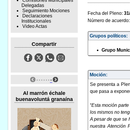
Comisiones Municipales
Delegadas
Seguimiento Mociones
Fecha del Pleno:
31
Declaraciones
Número de acuerdo
Institucionales
Video Actas
Grupos políticos:
Compartir
Grupo Munic
Moción:
Se presenta a Plen
que pasa a exponer 
Al marrón échale
buenavoluntá granaína
“
Esta moción parte 
los mismos no tenga
A pesar de que se 
nuestra Atención 